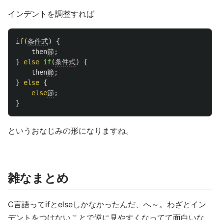
インデントを調整すれば
if
(
条件式
)
{
then
節
;
}
else
if
(
条件式
)
{
then
節
;
}
else
{
else
節
;
}
というおなじみの形になりますね。
雑なまとめ
C言語ってifとelseしかなかったんだ、へ～。わざとイン
デントをつけないことで逆に見やすくなってて面白いな