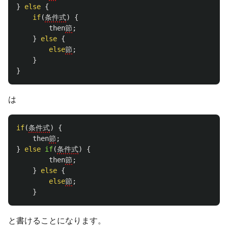
}
else
{
if
(
条件式
)
{
then
節
;
}
else
{
else
節
;
}
}
は
if
(
条件式
)
{
then
節
;
}
else
if
(
条件式
)
{
then
節
;
}
else
{
else
節
;
}
と書けることになります。