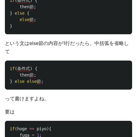
if
(
条件式
)
{
then
節
;
}
else
{
else
節
;
}
という文はelse節の内容が1行だったら、中括弧を省略し
て
if
(
条件式
)
{
then
節
;
}
else
else
節
;
って書けますよね。
要は
if
(
hoge
==
piyo
){
fuga
=
1
;