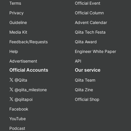
Terms
Official Event
Privacy
Official Column
Guideline
Advent Calendar
Media Kit
Qiita Tech Festa
Feedback/Requests
Qiita Award
Help
Engineer White Paper
Advertisement
API
Official Accounts
Our service
@Qiita
Qiita Team
@qiita_milestone
Qiita Zine
@qiitapoi
Official Shop
Facebook
YouTube
Podcast