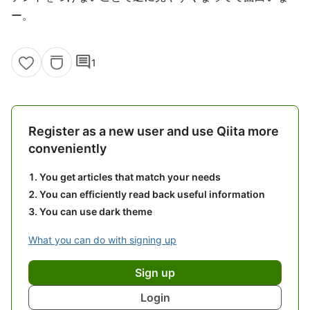
ー。
comment
1
Register as a new user and use Qiita more
conveniently
You get articles that match your needs
You can efficiently read back useful information
You can use dark theme
What you can do with signing up
Sign up
Login