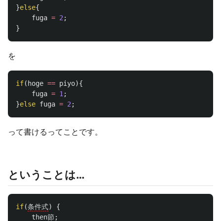
}
else
{
fuga
=
2
;
}
を
if
(
hoge
==
piyo
){
fuga
=
1
;
}
else
fuga
=
2
;
って書けるってことです。
ということは…
if
(
条件式
)
{
then
節
;