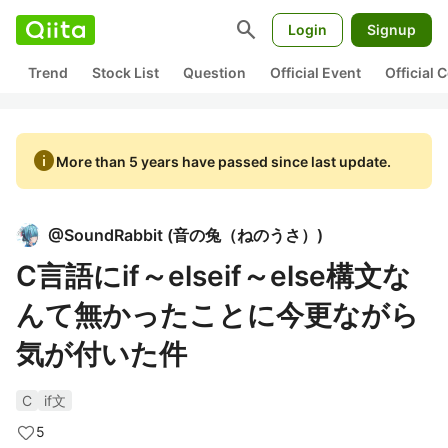
search
Login
Signup
Trend
Stock List
Question
Official Event
Official
info
More than 5 years have passed since last update.
@
SoundRabbit
(
音の兔（ねのうさ）
)
C言語にif～elseif～else構文な
んて無かったことに今更ながら
気が付いた件
C
if文
5