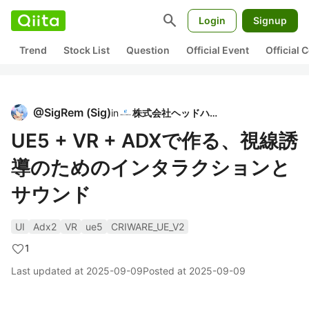
search
Login
Signup
Trend
Stock List
Question
Official Event
Official
@
SigRem
(
Sig
)
in
株式会社ヘッドハイ
UE5 + VR + ADXで作る、視線誘
導のためのインタラクションと
サウンド
UI
Adx2
VR
ue5
CRIWARE_UE_V2
1
Last updated at
2025-09-09
Posted at
2025-09-09