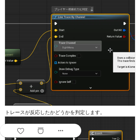
トレースが反応したかどうかを判定します。
more_horiz