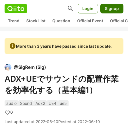
search
Login
Signup
Trend
Stock List
Question
Official Event
Official
info
More than 3 years have passed since last update.
@
SigRem
(
Sig
)
ADX+UEでサウンドの配置作業
を効率化する（基本編1）
audio
Sound
Adx2
UE4
ue5
0
Last updated at
2022-06-10
Posted at
2022-06-10