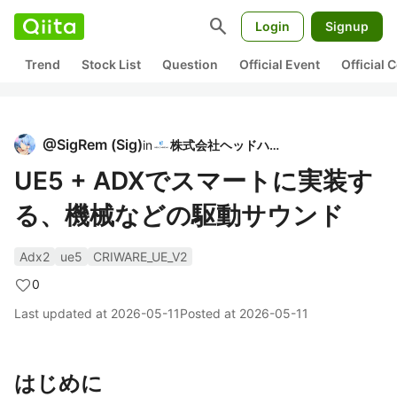
search
Login
Signup
Trend
Stock List
Question
Official Event
Official
@
SigRem
(
Sig
)
in
株式会社ヘッドハイ
UE5 + ADXでスマートに実装す
る、機械などの駆動サウンド
Adx2
ue5
CRIWARE_UE_V2
0
Last updated at
2026-05-11
Posted at
2026-05-11
はじめに