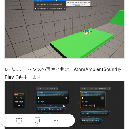
レベルシーケンスの再生と共に、AtomAmbientSoundも
Play
で再生します。
more_horiz