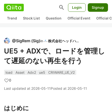
search
Login
Signup
Trend
Stock List
Question
Official Event
Official
@
SigRem
(
Sig
)
in
株式会社ヘッドハイ
UE5 + ADXで、ロードを管理し
て遅延のない再生を行う
load
Asset
Adx2
ue5
CRIWARE_UE_V2
0
Last updated at
2026-05-11
Posted at
2026-05-11
はじめに