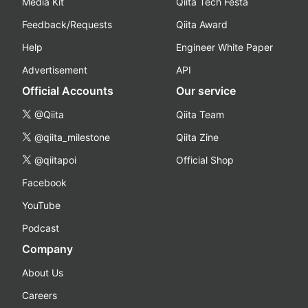
Media Kit
Qiita Tech Festa
Feedback/Requests
Qiita Award
Help
Engineer White Paper
Advertisement
API
Official Accounts
Our service
@Qiita
Qiita Team
@qiita_milestone
Qiita Zine
@qiitapoi
Official Shop
Facebook
YouTube
Podcast
Company
About Us
Careers