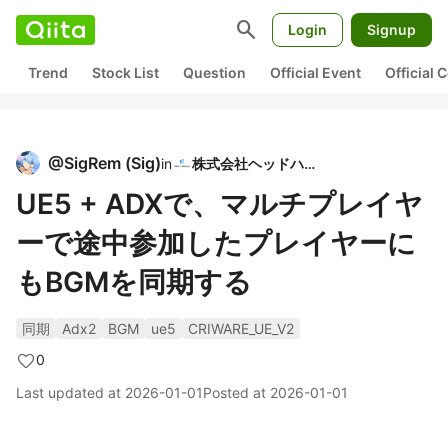
search
Login
Signup
Trend
Stock List
Question
Official Event
Official
@
SigRem
(
Sig
)
in
株式会社ヘッドハイ
UE5 + ADXで、マルチプレイヤ
ーで途中参加したプレイヤーに
もBGMを同期する
同期
Adx2
BGM
ue5
CRIWARE_UE_V2
0
Last updated at
2026-01-01
Posted at
2026-01-01