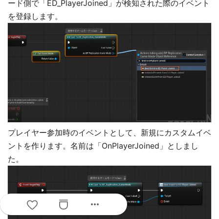
ード側で「ED_PlayerJoined」が検知された際のイベント
を登録します。
プレイヤー参加時のイベントとして、新規にカスタムイベ
ントを作ります。名前は「OnPlayerJoined」としまし
た。
more_horiz