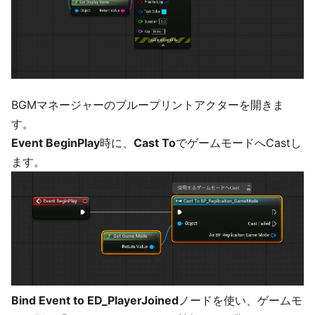
BGMマネージャーのブループリントアクターを開きま
す。
Event BeginPlay
時に、
Cast To
でゲームモードへCastし
ます。
Bind Event to ED_PlayerJoined
ノードを使い、ゲームモ