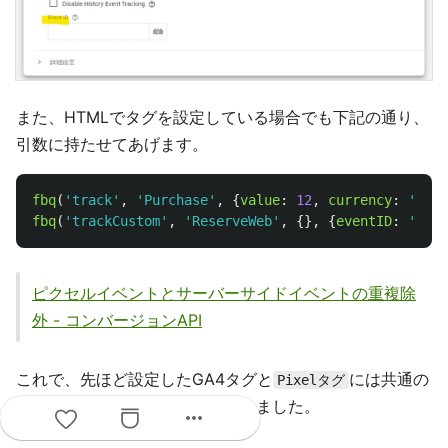
また、HTMLでタグを設定している場合でも下記の通り、
引数に持たせてあげます。
fbq
(
'
track
'
,
'
Purchase
'
,
{
value
:
12
,
currency
:
'
JPY
'
fbq
(
'
trackCustom
'
,
'
ReserveWeb
'
,
{},
{
eventID
:
'
{{Ev
ピクセルイベントとサーバーサイドイベントの重複除
外 - コンバージョンAPI
これで、先ほど設定したGA4タグと
には共通の
Pixelタグ
を付与することができました。
イベントID
more_horiz