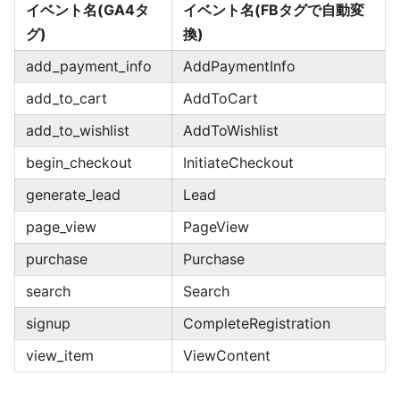
イベント名(GA4タ
イベント名(FBタグで自動変
グ)
換)
add_payment_info
AddPaymentInfo
add_to_cart
AddToCart
add_to_wishlist
AddToWishlist
begin_checkout
InitiateCheckout
generate_lead
Lead
page_view
PageView
purchase
Purchase
search
Search
signup
CompleteRegistration
view_item
ViewContent