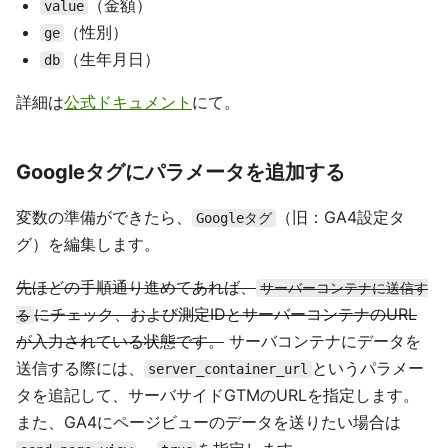
（金額）
value
（性別）
ge
（生年月日）
db
詳細は
公式ドキュメント
にて。
Googleタグにパラメータを追加する
変数の準備ができたら、
（旧：GA4設定タ
Googleタグ
グ）を編集します。
先ほどの手順通り進めてあれば、
サーバーコンテナに送信す
にチェック、および測定IDとサーバーコンテナのURL
る
が入力されている状態です。
サーバコンテナにデータを
送信する際には、
というパラメー
server_container_url
タを追記して、サーバサイドGTMのURLを指定します。
また、GA4にページビューのデータを送りたい場合は