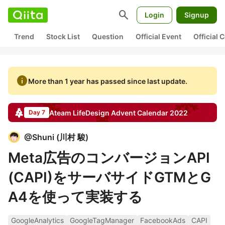
search
Login
Signup
Trend
Stock List
Question
Official Event
Official
info
More than 1 year has passed since last update.
Ateam LifeDesign
Advent Calendar
2022
Day 7
@
Shuni
(
川村 駿
)
Meta広告のコンバージョンAPI
(CAPI)をサーバサイドGTMとG
A4を使って実装する
GoogleAnalytics
GoogleTagManager
FacebookAds
CAPI