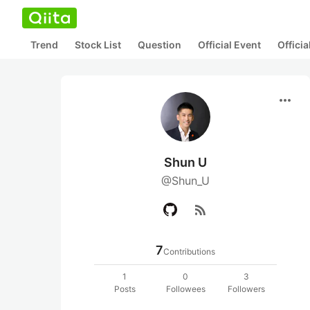
Trend
Stock List
Question
Official Event
Offici
more_horiz
Shun U
@Shun_U
rss_feed
7
Contributions
1
0
3
Posts
Followees
Followers