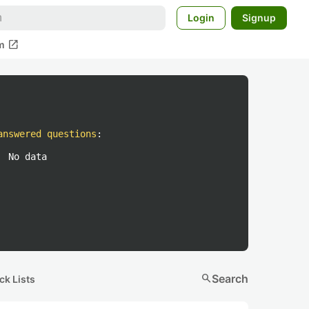
Login
Signup
open_in_new
m
answered questions
:
No data
search
Search
ck Lists