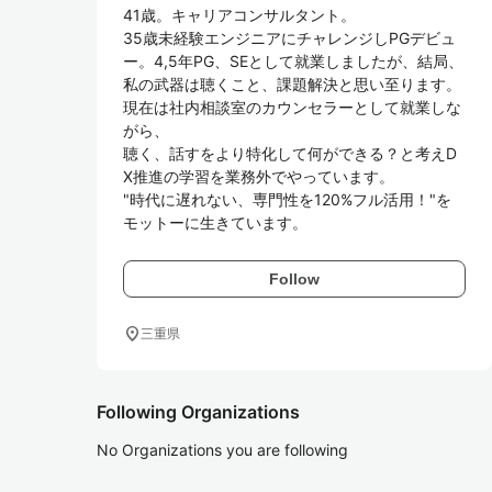
41歳。キャリアコンサルタント。

35歳未経験エンジニアにチャレンジしPGデビュ
ー。4,5年PG、SEとして就業しましたが、結局、
私の武器は聴くこと、課題解決と思い至ります。
現在は社内相談室のカウンセラーとして就業しな
がら、

聴く、話すをより特化して何ができる？と考えD
X推進の学習を業務外でやっています。

"時代に遅れない、専門性を120%フル活用！"を
モットーに生きています。
Follow
location_on
三重県
Following Organizations
No Organizations you are following