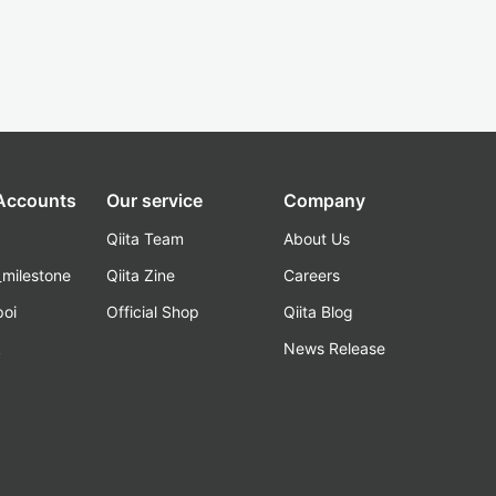
 Accounts
Our service
Company
Qiita Team
About Us
_milestone
Qiita Zine
Careers
poi
Official Shop
Qiita Blog
k
News Release