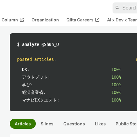
search
open_in_new
open_in_new
al Column
Organization
Qiita Careers
AI x Dev x Tea
$ analyze @Shun_U
posted articles
:
DX:
100%
アウトプット:
100%
学び:
100%
経済産業省:
100%
マナビDXクエスト:
100%
Articles
Slides
Questions
Likes
Public Sto