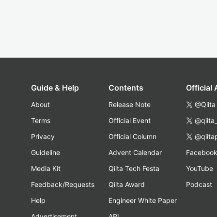
Guide & Help
Contents
Official
About
Release Note
@Qiita
Terms
Official Event
@qiita
Privacy
Official Column
@qiita
Guideline
Advent Calendar
Faceboo
Media Kit
Qiita Tech Festa
YouTube
Feedback/Requests
Qiita Award
Podcast
Help
Engineer White Paper
Advertisement
API