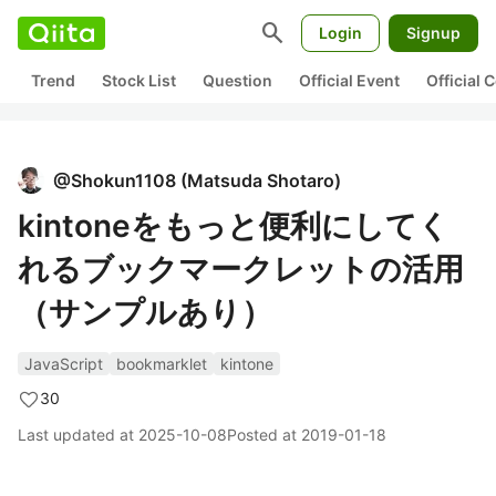
search
Login
Signup
Trend
Stock List
Question
Official Event
Official
@
Shokun1108
(
Matsuda Shotaro
)
kintoneをもっと便利にしてく
れるブックマークレットの活用
（サンプルあり）
JavaScript
bookmarklet
kintone
30
Last updated at
2025-10-08
Posted at
2019-01-18