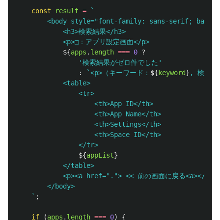
const
result
=
`

        <body style="font-family: sans-serif; backgr
            <h3>検索結果</h3>

            <p>□：アプリ設定画面</p>

${
apps
.
length
===
0
?
'
検索結果がゼロ件でした
'
:
`<p>（キーワード：
${
keyword
}
, 検索結
            <table>

                <tr>

                    <th>App ID</th>

                    <th>App Name</th>

                    <th>Settings</th>

                    <th>Space ID</th>

                </tr>

${
appList
}
            </table>

            <p><a href="."> << 前の画面に戻る<a></p>

        </body>

    `
;
if 
(
apps
.
length
===
0
)
{