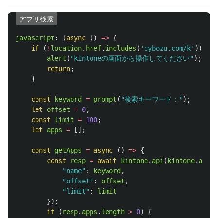
アプリ検索
javascript
:
(
async 
()
=>
{
if 
(
!
location
.
href
.
includes
(
'
cybozu.com/k
'
))
{
alert
(
"
kintoneの画面から操作してください
"
);
return
;
}
const
keyword
=
prompt
(
"
検索キーワード：
"
);
let
offset
=
0
;
const
limit
=
100
;
let
apps
=
[];
const
getApps
=
async 
()
=>
{
const
resp
=
await
kintone
.
api
(
kintone
.
api
.
u
"
name
"
:
keyword
,
"
offset
"
:
offset
,
"
limit
"
:
limit
});
if 
(
resp
.
apps
.
length
>
0
)
{