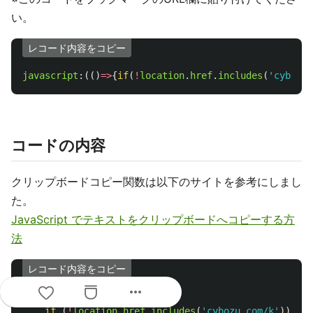
い。
レコード内容をコピー
javascript
:(()
=>
{
if
(
!
location
.
href
.
includes
(
'
cybozu.
コードの内容
クリップボードコピー関数は以下のサイトを参考にしまし
た。
JavaScript でテキストをクリップボードへコピーする方
法
レコード内容をコピー
more_horiz
javascript
:
(()
=>
{
if 
(
!
location
.
href
.
includes
(
'
cybozu.com/k
'
))
{