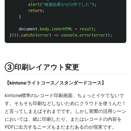
alert
(
"
検索結果がゼロ件でした
"
);
return
;
}
document
.
body
.
innerHTML
=
result
;
})().
catch
((
error
)
=>
console
.
error
(
error
));
③印刷レイアウト変更
【kintoneライトコース／スタンダードコース】
kintone標準のレコード印刷画面、ちょっとイケてないで
す。そもそも印刷などしないためにクラウドを使うんだ！
と言ってしまえばそれまでです。しかし実際の活用シーン
においては、紙に印刷したり、またはレコードの内容を
PDFに出力するニーズもまだまだあるのが現実です。