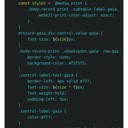
const
styles
=
`@media print {

        .body-record-print .subtable-label-gaia,.bod
            -webkit-print-color-adjust: exact;

        }

    } 

    #record-gaia,div.control-value-gaia {

        font-size: 
${
size
}
px;

    } 

    .body-record-print .showlayout-gaia .row-gaia .c
        border-style: none; 

        background-color: #f5f5f5;

    } 

    .control-label-text-gaia {

        border-left: 4px solid #777;

        font-size: 
${
size
*
f
}
px;

        font-weight:bold;

        padding-left: 5px;

    } 

    .control-label-gaia {

        color:#777;

    } 
