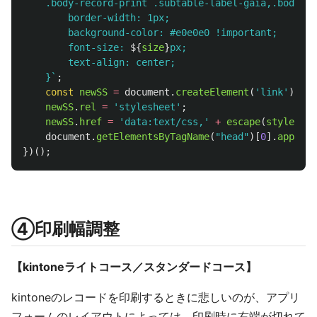
    .body-record-print .subtable-label-gaia,.body-re
        border-width: 1px;

        background-color: #e0e0e0 !important;

        font-size: 
${
size
}
px;

        text-align: center;

    }`
;
const
newSS
=
document
.
createElement
(
'
link
'
);
newSS
.
rel
=
'
stylesheet
'
;
newSS
.
href
=
'
data:text/css,
'
+
escape
(
styles
);
document
.
getElementsByTagName
(
"
head
"
)[
0
].
appendC
})();
④印刷幅調整
【kintoneライトコース／スタンダードコース】
kintoneのレコードを印刷するときに悲しいのが、アプリ
フォームのレイアウトによっては、印刷時に右端が切れて