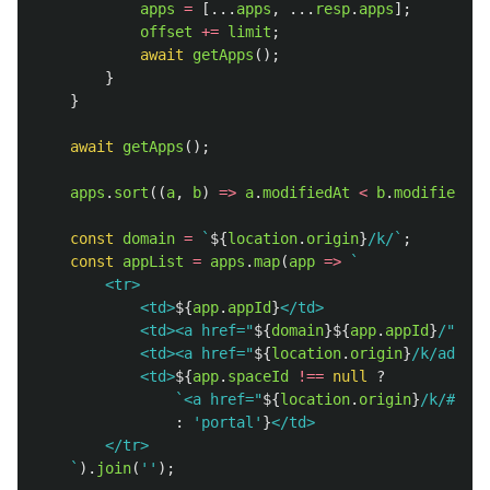
apps
=
[...
apps
,
...
resp
.
apps
];
offset
+=
limit
;
await
getApps
();
}
}
await
getApps
();
apps
.
sort
((
a
,
b
)
=>
a
.
modifiedAt
<
b
.
modifiedAt
const
domain
=
`
${
location
.
origin
}
/k/`
;
const
appList
=
apps
.
map
(
app
=>
`

        <tr>

            <td>
${
app
.
appId
}
</td>

            <td><a href="
${
domain
}${
app
.
appId
}
/">
${
a
            <td><a href="
${
location
.
origin
}
/k/admin/
            <td>
${
app
.
spaceId
!==
null
?
`<a href="
${
location
.
origin
}
/k/#/spa
:
'
portal
'
}
</td>

        </tr>

    `
).
join
(
''
);