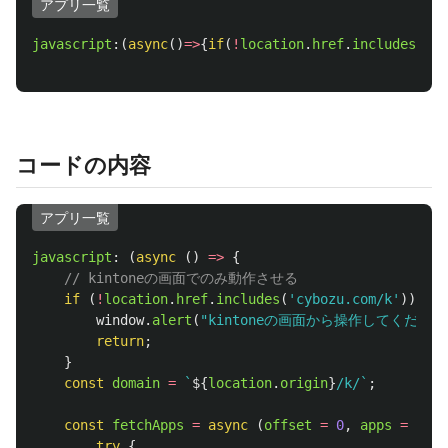
アプリ一覧
javascript
:(
async
()
=>
{
if
(
!
location
.
href
.
includes
(
"
cy
コードの内容
アプリ一覧
javascript
:
(
async 
()
=>
{
// kintoneの画面でのみ動作させる
if 
(
!
location
.
href
.
includes
(
'
cybozu.com/k
'
))
{
window
.
alert
(
"
kintoneの画面から操作してください
return
;
}
const
domain
=
`
${
location
.
origin
}
/k/`
;
const
fetchApps
=
async 
(
offset
=
0
,
apps
=
[])
try
{