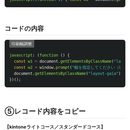
コードの内容
印刷幅調整
javascript
:
(
function 
()
{
const
w1
=
document
.
getElementsByClassName
(
"
layout
const
w2
=
window
.
prompt
(
"
幅を指定してください（現状
document
.
getElementsByClassName
(
"
layout-gaia
"
)[
0
].
})();
⑤レコード内容をコピー
【kintoneライトコース／スタンダードコース】