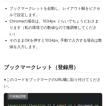
ブックマークレットを起動し、レイアウト幅をピクセ
ルで設定します。
Chromeの場合は、1034px ぐらいでちょうどおさま
ります（私の環境での数値なので微調整してくださ
い）
そのままOKを押すと1034px, 手動で入力する場合は数
値を入力します。
ブックマークレット（登録用）
※このコードをブックマークのURL欄に貼り付けてくださ
い。
印刷幅調整
javascript
:(
function 
()
{
const
w1
=
document
.
getEle