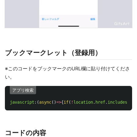
ブックマークレット（登録用）
※このコードをブックマークのURL欄に貼り付けてくださ
い。
アプリ検索
javascript
:(
async
()
=>
{
if
(
!
location
.
href
.
includes
(
"
cy
コードの内容