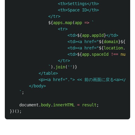
                    <th>Settings</th>

                    <th>Space ID</th>

                </tr>

${
apps
.
map
(
app
=>
`

                    <tr>

                        <td>
${
app
.
appId
}
</td>

                        <td><a href="
${
domain
}${
app
.
                        <td><a href="
${
location
.
orig
                        <td>
${
app
.
spaceId
!==
null
?
                    </tr>

                `
).
join
(
''
)}
            </table>

            <p><a href="."> << 前の画面に戻る<a></p>

        </body>

    `
;
document
.
body
.
innerHTML
=
result
;
})();