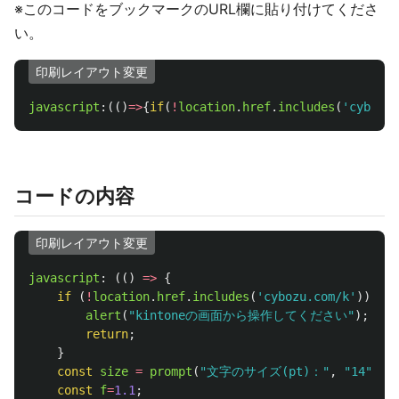
※このコードをブックマークのURL欄に貼り付けてくださ
い。
印刷レイアウト変更
javascript
:(()
=>
{
if
(
!
location
.
href
.
includes
(
'
cybozu.
コードの内容
印刷レイアウト変更
javascript
:
(()
=>
{
if 
(
!
location
.
href
.
includes
(
'
cybozu.com/k
'
))
{
alert
(
"
kintoneの画面から操作してください
"
);
return
;
}
const
size
=
prompt
(
"
文字のサイズ(pt)：
"
,
"
14
"
);
const
f
=
1.1
;