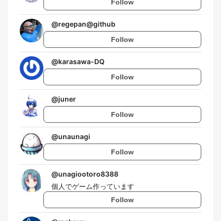
Follow
@
regepan@github
Follow
@
karasawa-DQ
Follow
@
juner
Follow
@
unaunagi
Follow
@
unagiootoro8388
個人でゲーム作っています
Follow