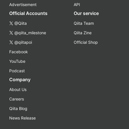
Advertisement
API
Official Accounts
Our service
@Qiita
Qiita Team
@qiita_milestone
Qiita Zine
@qiitapoi
Official Shop
Facebook
YouTube
Podcast
Company
About Us
Careers
Qiita Blog
News Release