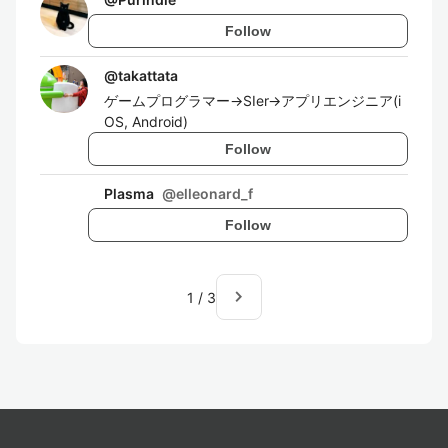
Follow
@
takattata
ゲームプログラマー→SIer→アプリエンジニア(i
OS, Android)
Follow
Plasma
@
elleonard_f
Follow
navigate_next
1
/
3