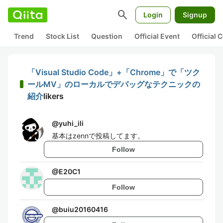
search
Login
Signup
Trend
Stock List
Question
Official Event
Official
「Visual Studio Code」+「Chrome」で「ツク
ールMV」のローカルでデバッグなテクニックの
紹介
likers
@
yuhi_ili
基本はzennで投稿してます。
Follow
@
E20C1
Follow
@
buiu20160416