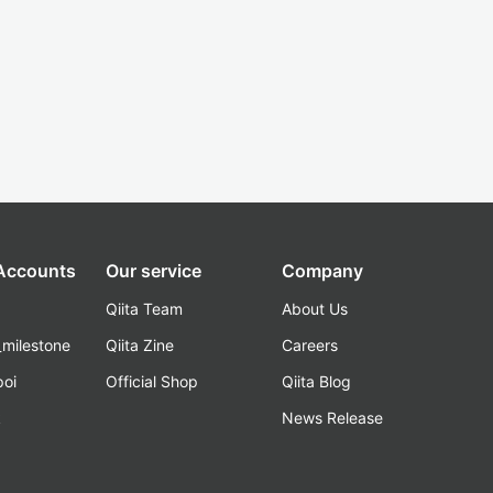
 Accounts
Our service
Company
Qiita Team
About Us
_milestone
Qiita Zine
Careers
poi
Official Shop
Qiita Blog
k
News Release