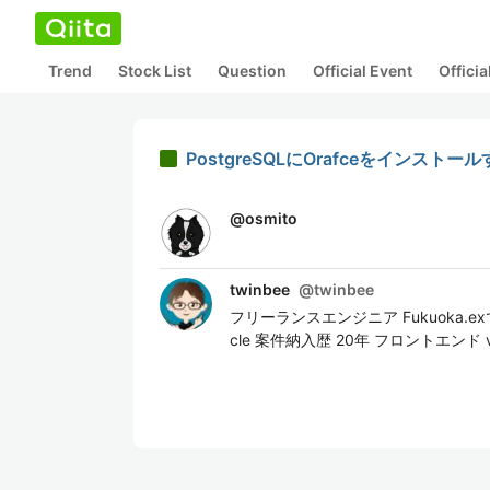
Trend
Stock List
Question
Official Event
Offici
PostgreSQLにOrafceをインストー
@
osmito
twinbee
@
twinbee
フリーランスエンジニア Fukuoka.e
cle 案件納入歴 20年 フロントエンド vue.js /