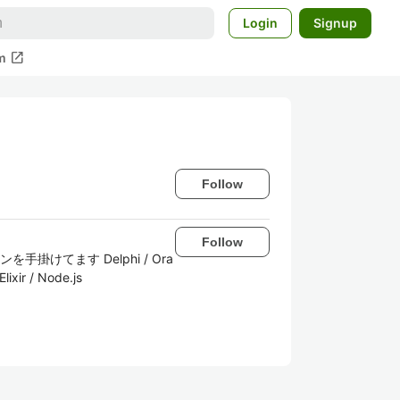
Login
Signup
open_in_new
m
Follow
Follow
掛けてます Delphi / Ora
ir / Node.js