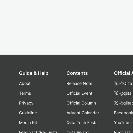
Guide & Help
Contents
Official
About
Release Note
@Qiita
Terms
Official Event
@qiita
Privacy
Official Column
@qiita
Guideline
Advent Calendar
Faceboo
Media Kit
Qiita Tech Festa
YouTube
Feedback/Requests
Qiita Award
Podcast