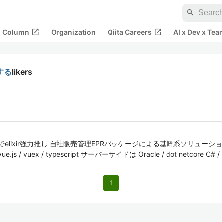
search
open_in_new
open_in_new
al Column
Organization
Qiita Careers
AI x Dev x Tea
ルする
likers
xでelixir強力推し 自社販売管理EPRパッケージによる基幹系ソリューションを手
 vuex / typescript サーバーサイドは Oracle / dot netcore C# / Elix
1