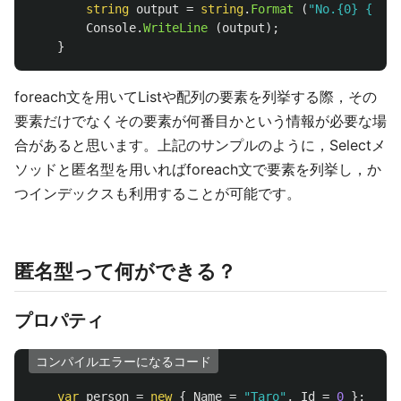
string
output
=
string
.
Format
(
"No.{0} {1}"
,
Console
.
WriteLine
(
output
);
}
foreach文を用いてListや配列の要素を列挙する際，その
要素だけでなくその要素が何番目かという情報が必要な場
合があると思います。上記のサンプルのように，Selectメ
ソッドと匿名型を用いればforeach文で要素を列挙し，か
つインデックスも利用することが可能です。
匿名型って何ができる？
プロパティ
コンパイルエラーになるコード
var
person
=
new
{
Name
=
"Taro"
,
Id
=
0
};