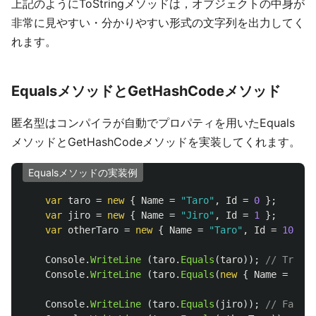
上記のようにToStringメソッドは，オブジェクトの中身が
非常に見やすい・分かりやすい形式の文字列を出力してく
れます。
EqualsメソッドとGetHashCodeメソッド
匿名型はコンパイラが自動でプロパティを用いたEquals
メソッドとGetHashCodeメソッドを実装してくれます。
Equalsメソッドの実装例
var
taro
=
new
{
Name
=
"Taro"
,
Id
=
0
};
var
jiro
=
new
{
Name
=
"Jiro"
,
Id
=
1
};
var
otherTaro
=
new
{
Name
=
"Taro"
,
Id
=
100
};
Console
.
WriteLine
(
taro
.
Equals
(
taro
));
// True
Console
.
WriteLine
(
taro
.
Equals
(
new
{
Name
=
"Tar
Console
.
WriteLine
(
taro
.
Equals
(
jiro
));
// False