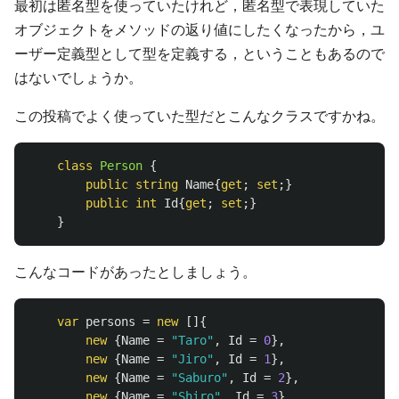
最初は匿名型を使っていたけれど，匿名型で表現していた
オブジェクトをメソッドの返り値にしたくなったから，ユ
ーザー定義型として型を定義する，ということもあるので
はないでしょうか。
この投稿でよく使っていた型だとこんなクラスですかね。
class
Person
{
public
string
Name
{
get
;
set
;}
public
int
Id
{
get
;
set
;}
}
こんなコードがあったとしましょう。
var
persons
=
new
[]{
new
{
Name
=
"Taro"
,
Id
=
0
},
new
{
Name
=
"Jiro"
,
Id
=
1
},
new
{
Name
=
"Saburo"
,
Id
=
2
},
new
{
Name
=
"Shiro"
,
Id
=
3
},