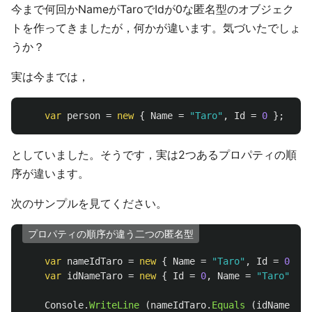
今まで何回かNameがTaroでIdが0な匿名型のオブジェク
トを作ってきましたが，何かが違います。気づいたでしょ
うか？
実は今までは，
var
person
=
new
{
Name
=
"Taro"
,
Id
=
0
};
としていました。そうです，実は2つあるプロパティの順
序が違います。
次のサンプルを見てください。
プロパティの順序が違う二つの匿名型
var
nameIdTaro
=
new
{
Name
=
"Taro"
,
Id
=
0
};
var
idNameTaro
=
new
{
Id
=
0
,
Name
=
"Taro"
};
Console
.
WriteLine
(
nameIdTaro
.
Equals
(
idNameTaro