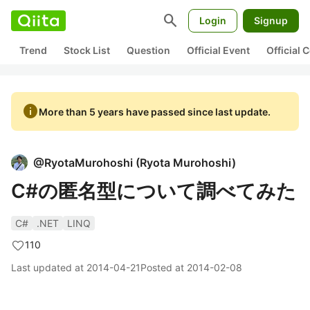
search
Login
Signup
Trend
Stock List
Question
Official Event
Official
info
More than 5 years have passed since last update.
@
RyotaMurohoshi
(
Ryota Murohoshi
)
C#の匿名型について調べてみた
C#
.NET
LINQ
110
Last updated at
2014-04-21
Posted at
2014-02-08