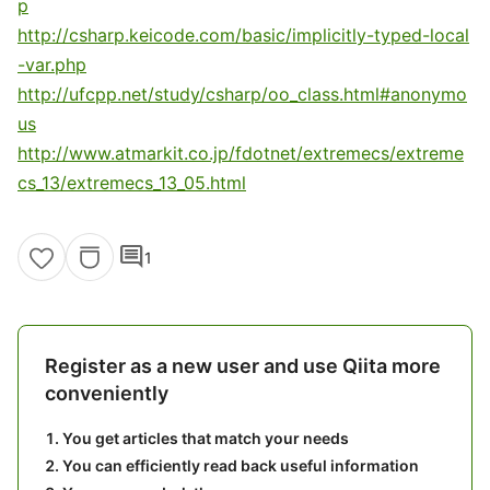
p
http://csharp.keicode.com/basic/implicitly-typed-local
-var.php
http://ufcpp.net/study/csharp/oo_class.html#anonymo
us
http://www.atmarkit.co.jp/fdotnet/extremecs/extreme
cs_13/extremecs_13_05.html
comment
1
Register as a new user and use Qiita more
conveniently
You get articles that match your needs
You can efficiently read back useful information