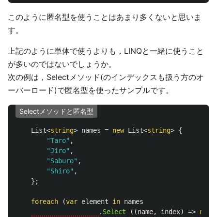
このように匿名型を使うことはあまり多くないと思いま
す。
上記のように単体で使うよりも，LINQと一緒に使うこと
が多いのではないでしょうか。
次の例は，Selectメソッド(のインデックスも扱う方のオ
ーバーロード)で匿名型を使ったサンプルです。
Selectメソッドと匿名型
List
<
string
>
names
=
new
List
<
string
>
{
"Taro"
,
"Jiro"
,
"Saburo"
,
"Shiro"
,
};
foreach
(
var
element
in
names
.
Select
((
name
,
index
)
=>
new