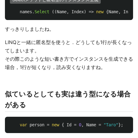
names
.
Select
((
Name
,
Index
)
=>
new
{
Name
,
Index
}
すっきりしましたね。
LINQと一緒に匿名型を使うと．どうしても1行が長くなっ
てしまいます。
その際このような短い書き方でインスタンスを生成できる
場合，1行が短くなり，読み安くなりますね。
似ているとしても実は違う型になる場合
がある
var
person
=
new
{
Id
=
0
,
Name
=
"Taro"
};