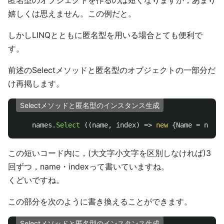
匿名型のオブジェクトを作るのは短くなりますが，あまり
嬉しくは思えません。この例だと。
しかしLINQとともに匿名型を用いる場合とても便利で
す。
前述のSelectメソッドと匿名型のオブジェクトの一部分だ
け再掲します。
Selectメソッドと匿名型のインスタンス生成
names
.
Select
((
name
,
index
)
=>
new
{
Name
=
name
,
この短いコード内に，(大文字小文字を区別しなければ)3
回ずつ，name・indexって書いていますね。
くどいですね。
この部分を次のように書き換えることができます。
Selectメソッドと匿名型のインスタンス生成