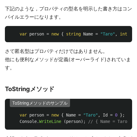
下記のような，プロパティの型名を明示した書き方はコン
パイルエラーになります。
var
person
=
new
{
string
Name
=
"Taro"
,
int
Id
さて匿名型はプロパティだけではありません。
他にも便利なメソッドが定義(オーバーライド)されていま
す。
ToStringメソッド
ToStringメソッドのサンプル
var
person
=
new
{
Name
=
"Taro"
,
Id
=
0
};
Console
.
WriteLine
(
person
);
// { Name = Taro, 