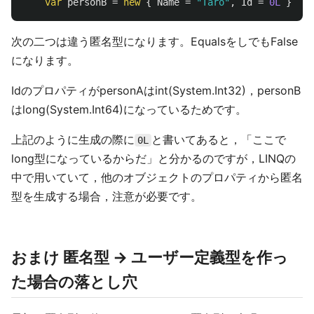
var
personB
=
new
{
Name
=
"Taro"
,
Id
=
0L
};
次の二つは違う匿名型になります。EqualsをしでもFalse
になります。
IdのプロパティがpersonAはint(System.Int32)，personB
はlong(System.Int64)になっているためです。
上記のように生成の際に
と書いてあると，「ここで
0L
long型になっているからだ」と分かるのですが，LINQの
中で用いていて，他のオブジェクトのプロパティから匿名
型を生成する場合，注意が必要です。
おまけ 匿名型 -> ユーザー定義型を作っ
た場合の落とし穴