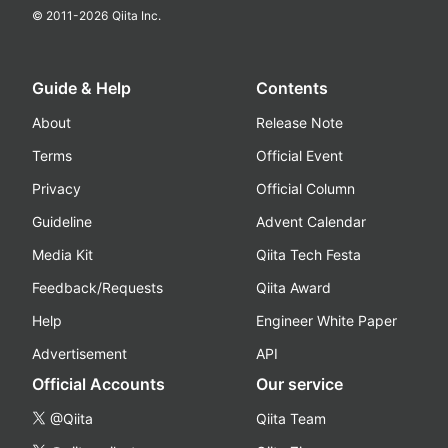
© 2011-
2026
Qiita Inc.
Guide & Help
Contents
About
Release Note
Terms
Official Event
Privacy
Official Column
Guideline
Advent Calendar
Media Kit
Qiita Tech Festa
Feedback/Requests
Qiita Award
Help
Engineer White Paper
Advertisement
API
Official Accounts
Our service
@Qiita
Qiita Team