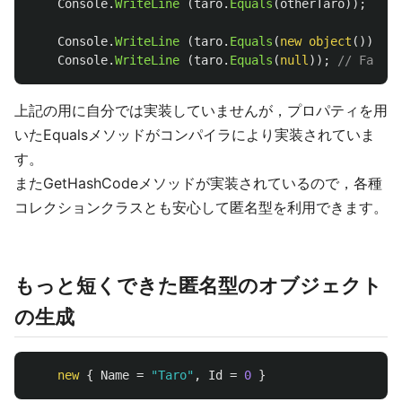
Console
.
WriteLine
(
taro
.
Equals
(
otherTaro
));
// F
Console
.
WriteLine
(
taro
.
Equals
(
new
object
()));
/
Console
.
WriteLine
(
taro
.
Equals
(
null
));
// False
上記の用に自分では実装していませんが，プロパティを用
いたEqualsメソッドがコンパイラにより実装されていま
す。
またGetHashCodeメソッドが実装されているので，各種
コレクションクラスとも安心して匿名型を利用できます。
もっと短くできた匿名型のオブジェクト
の生成
new
{
Name
=
"Taro"
,
Id
=
0
}