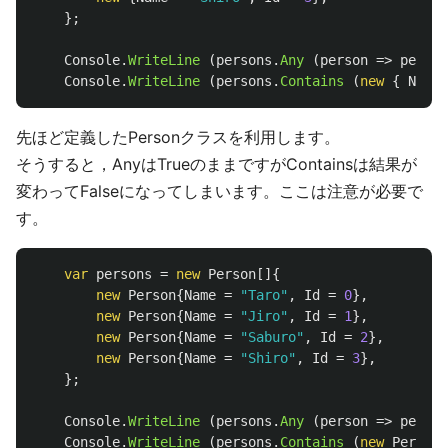
};
Console
.
WriteLine
(
persons
.
Any
(
person
=>
person
Console
.
WriteLine
(
persons
.
Contains
(
new
{
Name
先ほど定義したPersonクラスを利用します。
そうすると，AnyはTrueのままですがContainsは結果が
変わってFalseになってしまいます。ここは注意が必要で
す。
var
persons
=
new
Person
[]{
new
Person
{
Name
=
"Taro"
,
Id
=
0
},
new
Person
{
Name
=
"Jiro"
,
Id
=
1
},
new
Person
{
Name
=
"Saburo"
,
Id
=
2
},
new
Person
{
Name
=
"Shiro"
,
Id
=
3
},
};
Console
.
WriteLine
(
persons
.
Any
(
person
=>
person
Console
.
WriteLine
(
persons
.
Contains
(
new
Person