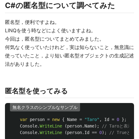
C#の匿名型について調べてみた
匿名型，便利ですよね。
LINQを使う時などによく使いますよね。
今回は，匿名型についてまとめてみました。
何気なく使っていたけれど，実は知らないこと，無意識に
使っていたこと，より短い匿名型オブジェクトの生成記述
法がありました。
匿名型を使ってみる
無名クラスのシンプルなサンプル
var
person
=
new
{
Name
=
"Taro"
,
Id
=
0
};
Console
.
WriteLine
(
person
.
Name
);
// Taroと表示
Console
.
WriteLine
(
person
.
Id
==
0
);
// Trueと表