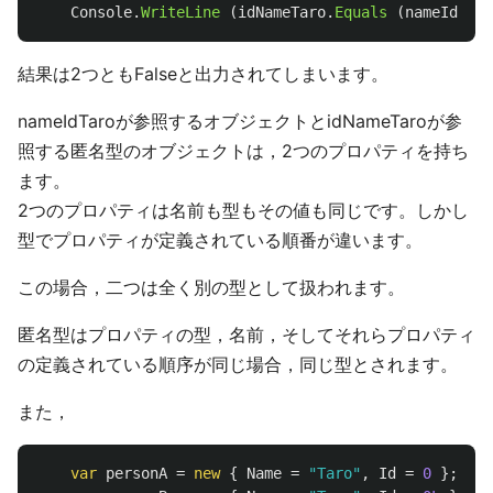
Console
.
WriteLine
(
idNameTaro
.
Equals
(
nameIdTaro
結果は2つともFalseと出力されてしまいます。
nameIdTaroが参照するオブジェクトとidNameTaroが参
照する匿名型のオブジェクトは，2つのプロパティを持ち
ます。
2つのプロパティは名前も型もその値も同じです。しかし
型でプロパティが定義されている順番が違います。
この場合，二つは全く別の型として扱われます。
匿名型はプロパティの型，名前，そしてそれらプロパティ
の定義されている順序が同じ場合，同じ型とされます。
また，
var
personA
=
new
{
Name
=
"Taro"
,
Id
=
0
};