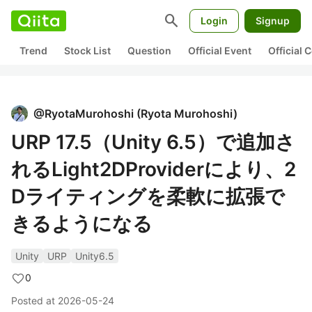
search
Login
Signup
Trend
Stock List
Question
Official Event
Official
@
RyotaMurohoshi
(
Ryota Murohoshi
)
URP 17.5（Unity 6.5）で追加さ
れるLight2DProviderにより、2
Dライティングを柔軟に拡張で
きるようになる
Unity
URP
Unity6.5
0
Posted at
2026-05-24