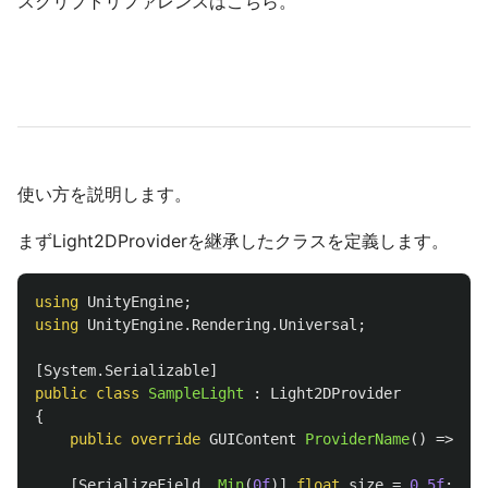
スクリプトリファレンスはこちら。
使い方を説明します。
まずLight2DProviderを継承したクラスを定義します。
using
UnityEngine
;
using
UnityEngine.Rendering.Universal
;
[
System
.
Serializable
]
public
class
SampleLight
:
Light2DProvider
{
public
override
GUIContent
ProviderName
()
=>
new
[
SerializeField
,
Min
(
0f
)]
float
size
=
0.5f
;