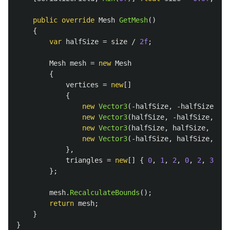
public
override
Mesh
GetMesh
()
{
var
halfSize
=
size
/
2f
;
Mesh
mesh
=
new
Mesh
{
vertices
=
new
[]
{
new
Vector3
(-
halfSize
,
-
halfSize
,
0f
new
Vector3
(
halfSize
,
-
halfSize
,
0f
)
new
Vector3
(
halfSize
,
halfSize
,
0f
),
new
Vector3
(-
halfSize
,
halfSize
,
0f
)
},
triangles
=
new
[]
{
0
,
1
,
2
,
0
,
2
,
3
}
};
mesh
.
RecalculateBounds
();
return
mesh
;
}
}