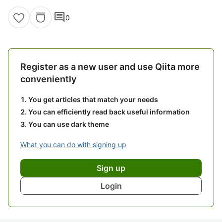
comment
0
Register as a new user and use Qiita more
conveniently
You get articles that match your needs
You can efficiently read back useful information
You can use dark theme
What you can do with signing up
Sign up
Login