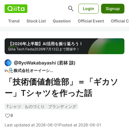
search
Login
Signup
Trend
Stock List
Question
Official Event
Official
【2026年上半期】AI活用を振り返ろう！
Qiita Tech Festa
2026年7月13日まで開催中！
@
RyoWakabayashi
(
若林 諒
)
in
株式会社オーイーシー
「技術価値創造部」＝「ギカソ
ー」Tシャツを作った話
Tシャツ
ものづくり
ブランディング
9
Last updated at
2026-06-01
Posted at
2026-06-01