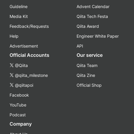
Guideline
Advent Calendar
Media Kit
Qiita Tech Festa
Feedback/Requests
Qiita Award
Help
Engineer White Paper
Advertisement
API
Official Accounts
Our service
@Qiita
Qiita Team
@qiita_milestone
Qiita Zine
@qiitapoi
Official Shop
Facebook
YouTube
Podcast
Company