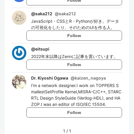
Follow
@saka212
@
saka212
JavaScript・CSSとR・Pythonが好き。データ
の可視化をしたり、そのためのUIを作る人。
Follow
@
eitsupi
2022年末以降はZennに記事を置いています。
Follow
Dr. Kiyoshi Ogawa
@
kaizen_nagoya
I'm a network designer.I work on TOPPERS S
mallestSetProfile Kernel,MISRA-C/C++, STARC
RTL Design StyleGuide (Verilog-HDL), and HA
ZOP.I was an editor of ISO/IEC 15504.
Follow
1
/
1