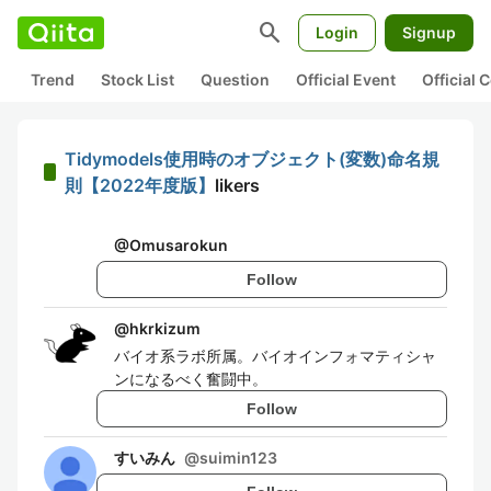
search
Login
Signup
Trend
Stock List
Question
Official Event
Official
Tidymodels使用時のオブジェクト(変数)命名規
則【2022年度版】
likers
@
Omusarokun
Follow
@
hkrkizum
バイオ系ラボ所属。バイオインフォマティシャ
ンになるべく奮闘中。
Follow
すいみん
@
suimin123