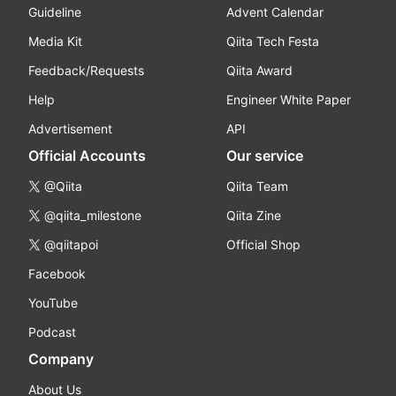
Guideline
Advent Calendar
Media Kit
Qiita Tech Festa
Feedback/Requests
Qiita Award
Help
Engineer White Paper
Advertisement
API
Official Accounts
Our service
@Qiita
Qiita Team
@qiita_milestone
Qiita Zine
@qiitapoi
Official Shop
Facebook
YouTube
Podcast
Company
About Us