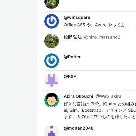
@
winsquare
Office 365 や、Azure やってます
松野 弘法
@
hiro_matsuno2
@
Potter
@
KSF
Akira Okouchi
@
Web_akira
好きな言語は PHP。jQuery との
el, Slim、Bootstrap。デザ
ます。人の役に立つものを作りたいと
@
moltan2048