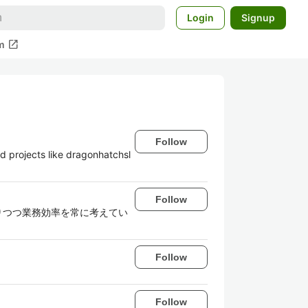
Login
Signup
open_in_new
m
Follow
 projects like dragonhatchsl
Follow
やりつつ業務効率を常に考えてい
Follow
Follow