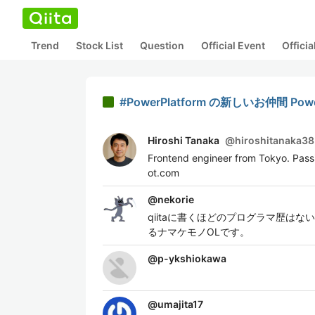
Trend
Stock List
Question
Official Event
Offici
#PowerPlatform の新しいお仲間 Powe
Hiroshi Tanaka
@
hiroshitanaka38
Frontend engineer from Tokyo. Pass
ot.com
@
nekorie
qiitaに書くほどのプログラマ歴は
るナマケモノOLです。
@
p-ykshiokawa
@
umajita17