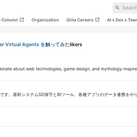
search
open_in_new
open_in_new
al Column
Organization
Qiita Careers
AI x Dev x Tea
r Virtual Agents を触ってみた
likers
ionate about web technologies, game design, and mythology-inspired
ないです。基幹システムSD保守とBIツール、各種アプリのデータ連携を