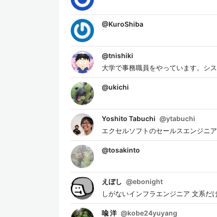
@
KuroShiba
@
tnishiki
大学で事務職員をやっています。シス
@
ukichi
Yoshito Tabuchi
@
ytabuchi
エクセルソフトのセールスエンジニア
@
tosakinto
えぼし
@
ebonight
しがないインフラエンジニア 文系だ
喩 洋
@
kobe24yuyang