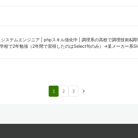
システムエンジニア | phpスキル強化中 | 調理系の高校で調理技術&
で2年勉強（2年間で習得したのはSelect句のみ）→某メーカー系SIe
navigate_next
1
2
3