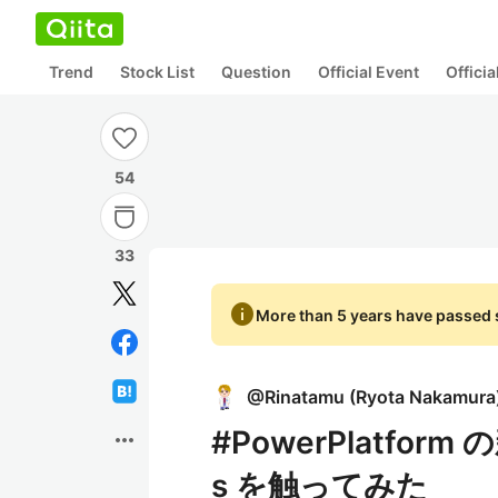
Trend
Stock List
Question
Official Event
Offici
54
33
info
More than 5 years have passed s
@
Rinatamu
(
Ryota Nakamura
#PowerPlatform 
more_horiz
s を触ってみた