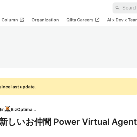
search
open_in_new
open_in_new
al Column
Organization
Qiita Careers
AI x Dev x Tea
ince last update.
)
in
BizOptimars
の新しいお仲間 Power Virtual Agent