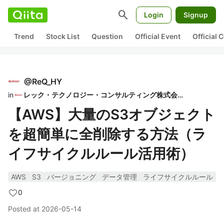
search
Login
Signup
Trend
Stock List
Question
Official Event
Official
@
ReQ_HY
in
レック・テクノロジー・コンサルティング株式会社
【AWS】大量のS3オブジェクト
を超簡単に全削除する方法（ラ
イフサイクルルール活用術）
AWS
S3
バージョニング
データ管理
ライフサイクルルール
0
Posted at
2026-05-14