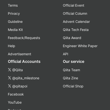
Terms
Official Event
Privacy
Official Column
Guideline
Advent Calendar
Media Kit
Qiita Tech Festa
Feedback/Requests
Qiita Award
Help
Engineer White Paper
Advertisement
API
Official Accounts
Our service
@Qiita
Qiita Team
@qiita_milestone
Qiita Zine
@qiitapoi
Official Shop
Facebook
YouTube