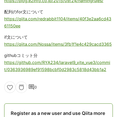
https://blog.e2info.co.jp/2015/09/24/namingrules/
配列のfor文について
https://qiita.com/redrabbit1104/items/40f3e2aa6cd43
61150ee
if文について
https://qiita.com/Nossa/items/3fb1f1e4c429cacd3365
githubコミット分
https://github.com/RYA234/laravel9_vite_vue3/commi
t/0363936989ef91598bcbf0d2983c5818d43bb1a2
comment
0
Register as a new user and use Qiita more