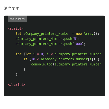
適当です
main.html
<script>
let
aCompany_printers_Number
=
new
Array
();
aCompany_printers_Number
.
push
(
5
);
aCompany_printers_Number
.
push
(
1000
);
for
(
let
i
=
0
;
i
<
aCompany_printers_Number
.
len
if
(
10
<
aCompany_printers_Number
[
i
])
{
console
.
log
(
aCompany_printers_Number
[
i
])
}
}
</script>