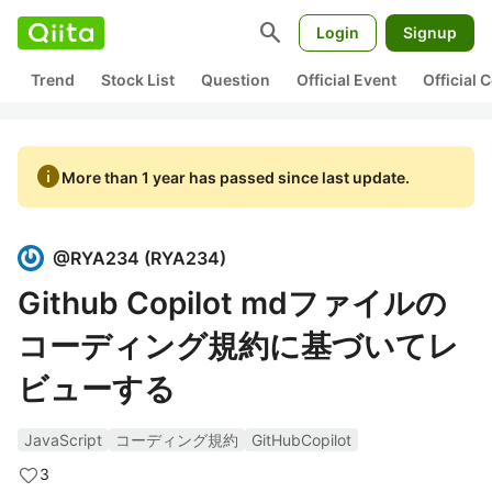
search
Login
Signup
Trend
Stock List
Question
Official Event
Official
info
More than 1 year has passed since last update.
@
RYA234
(
RYA234
)
Github Copilot mdファイルの
コーディング規約に基づいてレ
ビューする
JavaScript
コーディング規約
GitHubCopilot
3