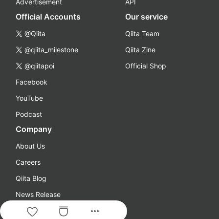
Advertisement
API
Official Accounts
Our service
@Qiita
Qiita Team
@qiita_milestone
Qiita Zine
@qiitapoi
Official Shop
Facebook
YouTube
Podcast
Company
About Us
Careers
Qiita Blog
News Release
more_horiz