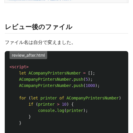
レビュー後のファイル
ファイル名は自分で変えました。
review_after.html
<script>
let
ACompanyPrintersNumber
=
[];
ACompanyPrintersNumber
.
push
(
5
);
ACompanyPrintersNumber
.
push
(
1000
);
for 
(
let
printer
of
ACompanyPrintersNumber
)
{
if 
(
printer
>
10
)
{
console
.
log
(
printer
);
}
}