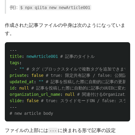
例):
$ npx qiita new newArticle001
作成された記事ファイルの中身は次のようになっていま
す。
---
title
:
newArticle001
# 記事のタイトル
tags
:
-
"
"
# タグ（ブロックスタイルで複数タグを追加できます）
private
:
false
# true: 限定共有記事 / false: 公開記事
updated_at
:
"
"
# 記事を投稿した際に自動的に記事の更新日
id
:
null
# 記事を投稿した際に自動的に記事のUUIDに変わりま
organization_url_name
:
null
# 関連付けるOrganization
slide
:
false
# true: スライドモードON / false: スライ
---
# new article body
ファイルの上部には
に挟まれる形で記事の設定
---