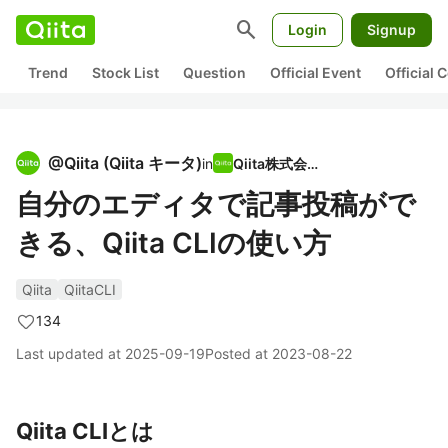
search
Login
Signup
Trend
Stock List
Question
Official Event
Official
@
Qiita
(
Qiita キータ
)
in
Qiita株式会社
自分のエディタで記事投稿がで
きる、Qiita CLIの使い方
Qiita
QiitaCLI
134
Last updated at
2025-09-19
Posted at
2023-08-22
Qiita CLIとは