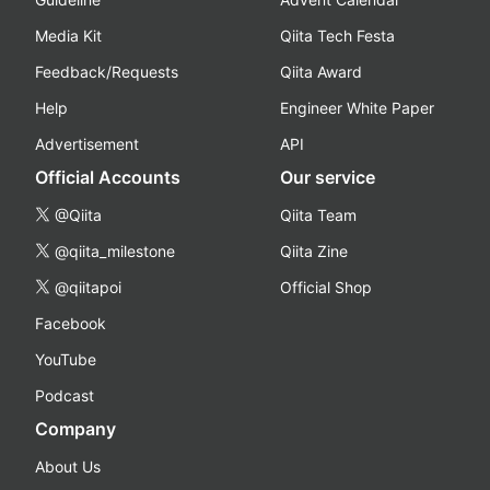
Media Kit
Qiita Tech Festa
Feedback/Requests
Qiita Award
Help
Engineer White Paper
Advertisement
API
Official Accounts
Our service
@Qiita
Qiita Team
@qiita_milestone
Qiita Zine
@qiitapoi
Official Shop
Facebook
YouTube
Podcast
Company
About Us