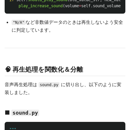
play_increase_sound
(
volume
=
self
.
sound_volume
)
など非数値データのときは再生しないよう安全
"N/A"
に判定しています。
🧠 再生処理を関数化＆分離
音声再生処理は
に切り出し、以下のように実
sound.py
装しました。
■
sound.py
"""