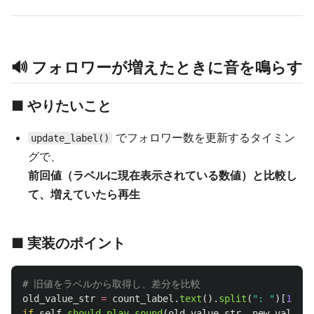
🔊 フォロワーが増えたときに音を鳴らす
■ やりたいこと
でフォロワー数を更新するタイミン
update_label()
グで、
前回値（ラベルに現在表示されている数値）と比較し
て、増えていたら再生
■ 実装のポイント
old_value_str
=
count_label
.
text
().
split
(
"
: 
"
)[
1
]
if
self
.
should_play_sound
(
old_value_str
,
new_value
):