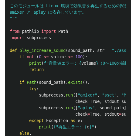
このモジュールは Linux 環境で効果音を再生するための関数を提
"""
from
pathlib
import
Path
import
subprocess
def
play_increase_sound
(
sound_path
:
str
=
"
./asset/s
if
not
(
0
<=
volume
<=
100
):
print
(
f
"
音量値エラー: 
{
volume
}
（0〜100の範囲
return
if
Path
(
sound_path
).
exists
():
try
:
subprocess
.
run
([
"
amixer
"
,
"
sset
"
,
"
Maste
check
=
True
,
stdout
=
subpro
subprocess
.
run
([
"
aplay
"
,
sound_path
],
check
=
True
,
stdout
=
subpro
except
Exception
as
e
:
print
(
f
"
再生エラー: 
{
e
}
"
)
else
: