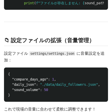
print
(
f
"
ファイルが存在しません: 
{
sound_path
}
"
)
📁 設定ファイルの拡張（音量管理）
設定ファイル
に音量設定を追
settings/settings.json
加：
{
"compare_days_ago"
:
1
,
"daily_json"
:
"./data/daily_followers.json"
,
"sound_volume"
:
50
}
これで現場の音量に合わせて柔軟に調整できます！