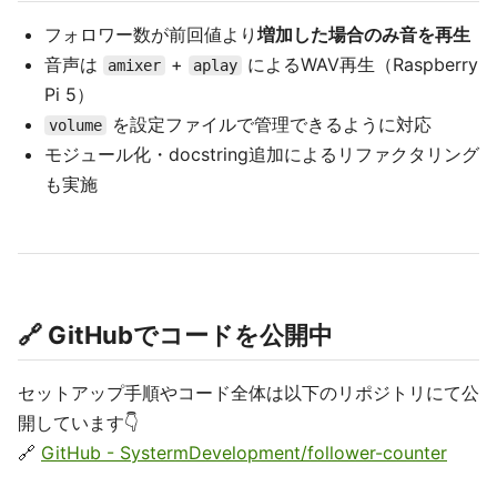
フォロワー数が前回値より
増加した場合のみ音を再生
音声は
+
によるWAV再生（Raspberry
amixer
aplay
Pi 5）
を設定ファイルで管理できるように対応
volume
モジュール化・docstring追加によるリファクタリング
も実施
🔗 GitHubでコードを公開中
セットアップ手順やコード全体は以下のリポジトリにて公
開しています👇
🔗
GitHub - SystermDevelopment/follower-counter