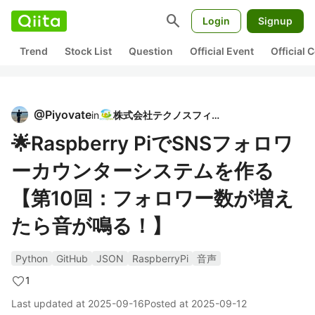
search
Login
Signup
Trend
Stock List
Question
Official Event
Official
@
Piyovate
in
株式会社テクノスフィア
🌟Raspberry PiでSNSフォロワ
ーカウンターシステムを作る
【第10回：フォロワー数が増え
たら音が鳴る！】
Python
GitHub
JSON
RaspberryPi
音声
1
Last updated at
2025-09-16
Posted at
2025-09-12