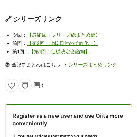
🔗 シリーズリンク
次回：
【最終回：シリーズ総まとめ編】
前回：
【第9回：比較日付の柔軟化！】
第1回：
【第1回：仕様決定会議編】
📚 全記事まとめはこちら →
シリーズまとめリンク
comment
0
Register as a new user and use Qiita more
conveniently
You get articles that match your needs