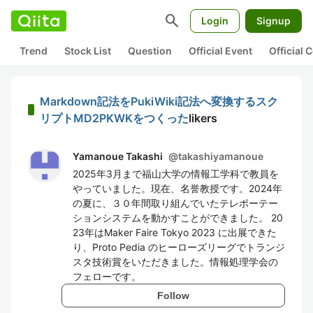
search
Login
Signup
Trend
Stock List
Question
Official Event
Official
Markdown記法をPukiWiki記法へ変換するスク
リプトMD2PKWKをつくった
likers
Yamanoue Takashi
@
takashiyamanoue
2025年3月まで福山大学の情報工学科で教員を
やっていました。現在、名誉教授です。2024年
の夏に、３０年間取り組んでいたテレポーテー
ションシステムを動かすことができました。 20
23年はMaker Faire Tokyo 2023 に出展できた
り、Proto Pedia のヒーローズリーグでトランジ
スタ技術賞をいただきました。情報処理学会の
フェローです。
Follow