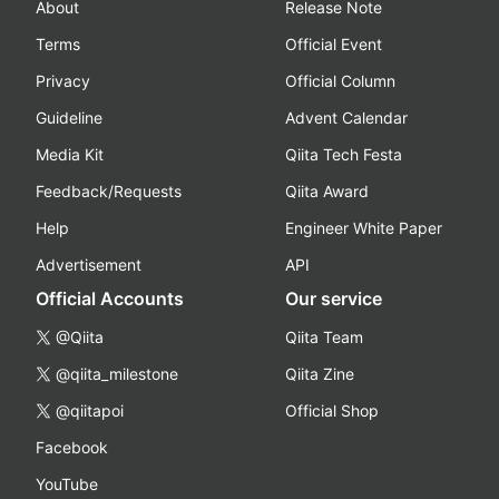
About
Release Note
Terms
Official Event
Privacy
Official Column
Guideline
Advent Calendar
Media Kit
Qiita Tech Festa
Feedback/Requests
Qiita Award
Help
Engineer White Paper
Advertisement
API
Official Accounts
Our service
@Qiita
Qiita Team
@qiita_milestone
Qiita Zine
@qiitapoi
Official Shop
Facebook
YouTube