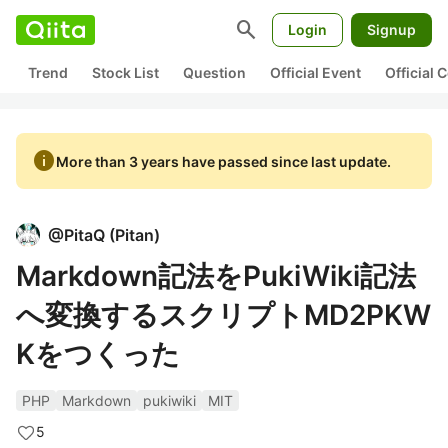
search
Login
Signup
Trend
Stock List
Question
Official Event
Official
info
More than 3 years have passed since last update.
@
PitaQ
(
Pitan
)
Markdown記法をPukiWiki記法
へ変換するスクリプトMD2PKW
Kをつくった
PHP
Markdown
pukiwiki
MIT
5