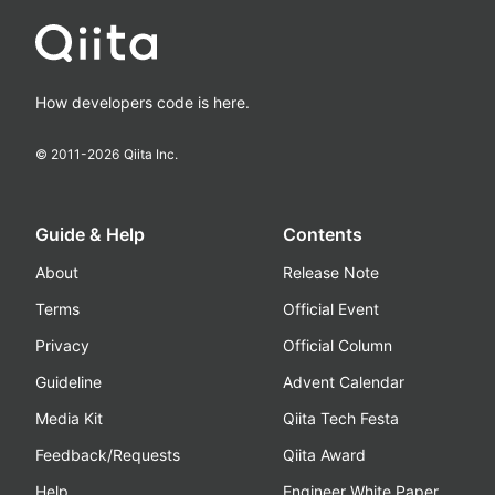
How developers code is here.
© 2011-
2026
Qiita Inc.
Guide & Help
Contents
About
Release Note
Terms
Official Event
Privacy
Official Column
Guideline
Advent Calendar
Media Kit
Qiita Tech Festa
Feedback/Requests
Qiita Award
Help
Engineer White Paper