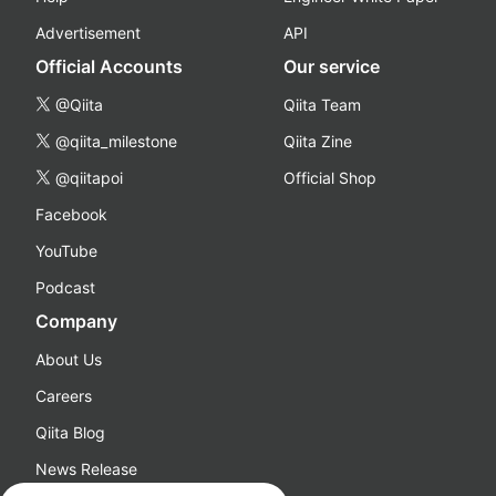
Advertisement
API
Official Accounts
Our service
@Qiita
Qiita Team
@qiita_milestone
Qiita Zine
@qiitapoi
Official Shop
Facebook
YouTube
Podcast
Company
About Us
Careers
Qiita Blog
News Release