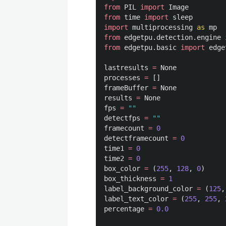
from
PIL
import
Image
from
time
import
sleep
import
multiprocessing
as
mp
from
edgetpu.detection.engine
from
edgetpu.basic
import
edge
lastresults
=
None
processes
=
[]
frameBuffer
=
None
results
=
None
fps
=
""
detectfps
=
""
framecount
=
0
detectframecount
=
0
time1
=
0
time2
=
0
box_color
=
(
255
,
128
,
0
)
box_thickness
=
1
label_background_color
=
(
125
,
label_text_color
=
(
255
,
255
,
percentage
=
0.0