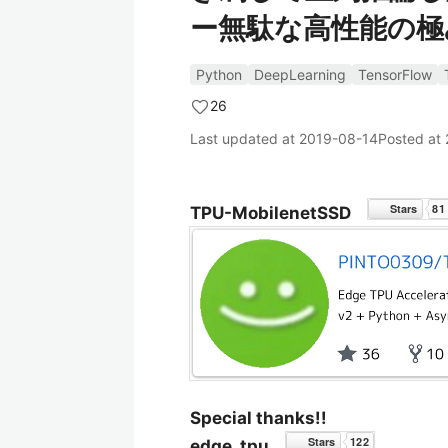
ー無駄な高性能の極
Python
DeepLearning
TensorFlow
26
Last updated at
2019-08-14
Posted at
TPU-MobilenetSSD
Special thanks!!
edge_tpu