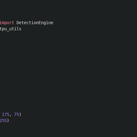
import
DetectionEngine
tpu_utils
175
,
75
)
255
)