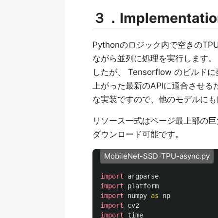
３．Implementatio
Pythonのロジック内で空きの
ながら並列に処理を実行します。 
したが、 Tensorflow の
上がった最新のAPIに適合させ
な実装ですので、他のモデルにも
リソース一式はページ最上部の巨大
ダウンロード可能です。
MobileNet-SSD-TPU-async.py
import
argparse
import
platform
import
numpy
as
np
import
cv2
import
time