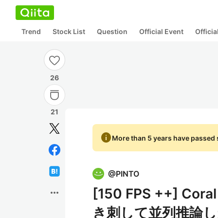
Trend
Stock List
Question
Official Event
Offici
26
21
info
More than 5 years have passed s
@
PINTO
[150 FPS ++] Cor
more_horiz
き刺して並列推論し