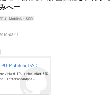
みへー
TPU
MobileNetSSD
2019-08-11