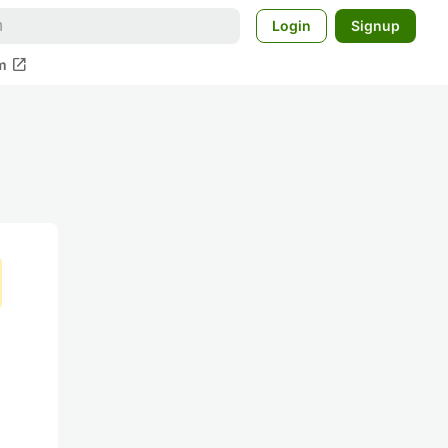
Login
Signup
open_in_new
m
る