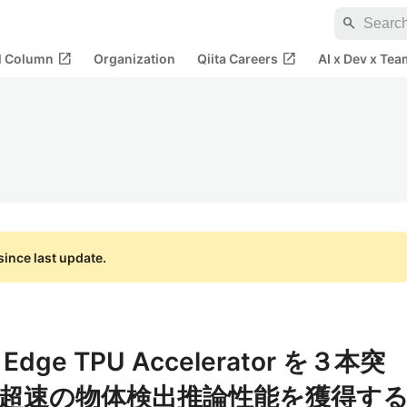
search
open_in_new
open_in_new
al Column
Organization
Qiita Careers
AI x Dev x Tea
ince last update.
al Edge TPU Accelerator を３本突
超速の物体検出推論性能を獲得す