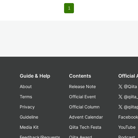
1
Guide & Help
Contents
Official
About
Release Note
@Qiita
Terms
Official Event
@qiita
Privacy
Official Column
@qiita
Guideline
Advent Calendar
Faceboo
Media Kit
Qiita Tech Festa
YouTube
Feedback/Requests
Qiita Award
Podcast