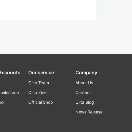
 Accounts
Our service
Company
Qiita Team
About Us
_milestone
Qiita Zine
Careers
poi
Official Shop
Qiita Blog
k
News Release