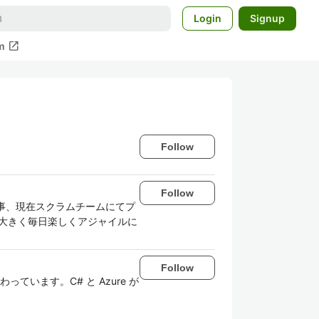
Login
Signup
open_in_new
m
Follow
Follow
事、現在スクラムチームにてプ
が大きく毎日楽しくアジャイルに
Follow
います。C# と Azure が