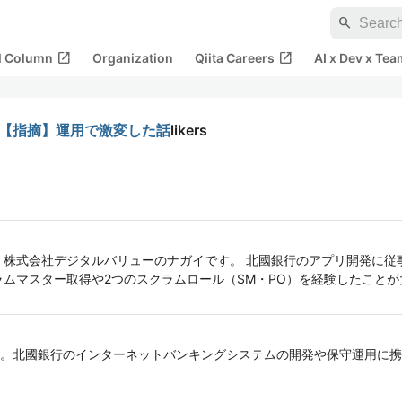
search
open_in_new
open_in_new
al Column
Organization
Qiita Careers
AI x Dev x Tea
an.md【指摘】運用で激変した話
likers
 株式会社デジタルバリューのナガイです。 北國銀行のアプリ開発に従
ラムマスター取得や2つのスクラムロール（SM・PO）を経験したこと
北國銀行のインターネットバンキングシステムの開発や保守運用に携わって