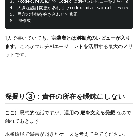
3. /codex:review で Codex に別視点レビューを走らせる

4. 大きな設計変更があれば /codex:adversarial-review も
5. 両方の指摘を突き合わせて修正

1人で書いていても、
実装者とは別視点のレビューが入り
ます
。これがマルチAIエージェントを活用する最大のメリ
ットです。
深掘り③：責任の所在を曖昧にしない
ここは思想的な話ですが、運用の
底を支える発想
なので
触れておきます。
本番環境で障害が起きたケースを考えてみてください。