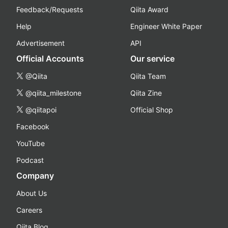
Feedback/Requests
Qiita Award
Help
Engineer White Paper
Advertisement
API
Official Accounts
Our service
@Qiita
Qiita Team
@qiita_milestone
Qiita Zine
@qiitapoi
Official Shop
Facebook
YouTube
Podcast
Company
About Us
Careers
Qiita Blog