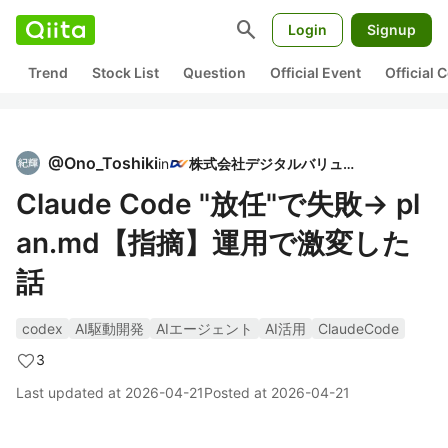
search
Login
Signup
Trend
Stock List
Question
Official Event
Official
@
Ono_Toshiki
in
株式会社デジタルバリュー
Claude Code "放任"で失敗→ pl
an.md【指摘】運用で激変した
話
codex
AI駆動開発
AIエージェント
AI活用
ClaudeCode
3
Last updated at
2026-04-21
Posted at
2026-04-21