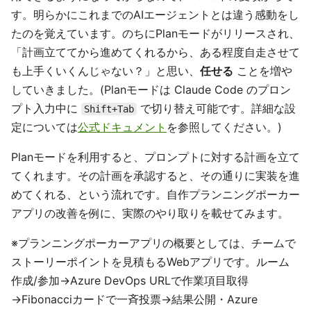
す。明らかにこれまでのAIエージェントとは違う感動をし
たのを覚えています。のちにPlanモードがリリースされ、
「計画立ててから進めてくれるから、ある程度自走させて
も上手くいくんじゃない？」と思い、
任せる
ことを増や
していきました。(Planモードは Claude Code のプロン
プト入力中に
で切り替え可能です。詳細な設
Shift+Tab
定については
公式ドキュメント
を参照してください。)
Planモードを利用すると、プロンプトに対する計画を立て
てくれます。その計画を承認すると、その通りに実装を進
めてくれる、という流れです。自作プランニングポーカー
アプリの改善を例に、実際のやり取りを載せてみます。
※プランニングポーカーアプリの概要としては、チームで
ストーリーポイントを見積もるWebアプリです。ルーム
作成/参加→Azure DevOps URLで作業項目取得
→Fibonacciカードで一斉投票→結果公開・Azure