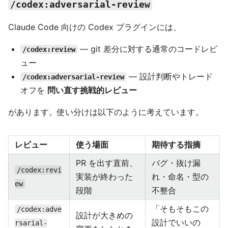
/codex:adversarial-review
Claude Code 向けの Codex プラグインには、
— git 差分に対する通常のコードレビ
/codex:review
ュー
— 設計判断やトレード
/codex:adversarial-review
オフを
問い直す挑戦的レビュー
があります。使い分けは以下のように考えています。
レビュー
使う場面
期待する指摘
PR を出す直前、
バグ・抜け漏
/codex:revi
実装が終わった
れ・命名・型の
ew
段階
不整合
「そもそもこの
/codex:adve
設計が大きめの
設計でいいの
rsarial-