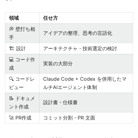
領域
任せ方
💭 壁打ち相
アイデアの整理、思考の言語化
手
🏗️ 設計
アーキテクチャ・技術選定の検討
💻 コード作
実装の大部分
成
🔍 コードレ
Claude Code + Codex を併用したマ
ビュー
ルチAIエージェント体制
📝 ドキュメ
設計書・仕様書
ント作成
🚀 PR作成
コミット分割・PR 文面