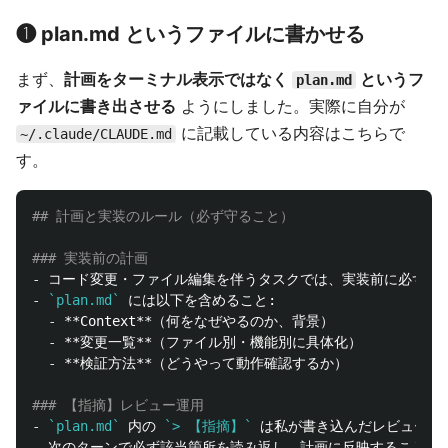
❶ plan.md というファイルに書かせる
まず、
計画をターミナル表示ではなく
というフ
plan.md
ァイルに書き出させる
ようにしました。実際に自分が
に記載している内容はこちらで
~/.claude/CLAUDE.md
す。
## 計画と実装のルール（必ず守ること）
### 実装前の計画
-
 コード変更・ファイル編集を伴うタスクでは、実装前に必ず 
`
-
`plan.md`
  -
**Context**
  -
**変更一覧**
  -
**検証方法**
（どうやって動作確認するか）

### 【指摘】レビュー運用
-
`plan.md`
 内の 
`> 【指摘】`
-