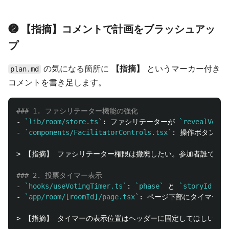
❷ 【指摘】コメントで計画をブラッシュアッ
プ
の気になる箇所に
【指摘】
というマーカー付き
plan.md
コメントを書き足します。
### 1. ファシリテーター機能の強化
-
`lib/room/store.ts`
: ファシリテーターが 
`revealVotes
-
`components/FacilitatorControls.tsx`
> 【指摘】 ファシリテーター権限は撤廃したい。参加者誰でも
### 2. 投票タイマー表示
-
`hooks/useVotingTimer.ts`
: 
`phase`
 と 
`storyId`
-
`app/room/[roomId]/page.tsx`
> 【指摘】 タイマーの表示位置はヘッダーに固定してほしい