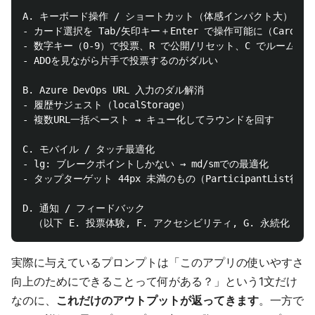
A. キーボード操作 / ショートカット（体感インパクト大）

- カード選択を Tab/矢印キー＋Enter で操作可能に（Card.tsx に
- 数字キー（0-9）で投票、R で公開/リセット、C でルームコード
- ADOを見ながら片手で投票するのがダルい

B. Azure DevOps URL 入力のダル解消

- 履歴サジェスト（localStorage）

- 複数URL一括ペースト → キュー化してラウンドを回す

C. モバイル / タッチ最適化

- lg: ブレークポイントしかない → md/smでの最適化

- タップターゲット 44px 未満のもの（ParticipantList行
D. 通知 / フィードバック

実際に与えているプロンプトは「このアプリの使いやすさ
向上のためにできることって何がある？」という1文だけ
なのに、
これだけのアウトプットが返ってきます
。一方で