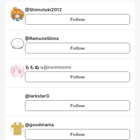
@
Shimotuki2012
Follow
@
RamuneSlime
Follow
もも ぬっ
@
nummomo
Follow
@
larkstarG
Follow
@
goodmania
Follow