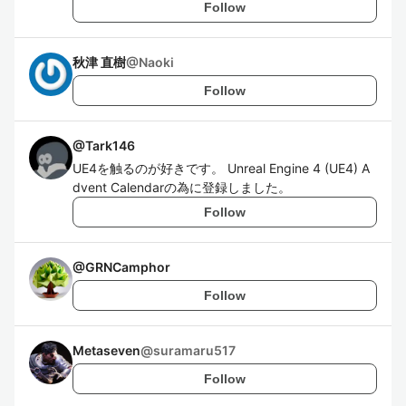
Follow
秋津 直樹
@
Naoki
Follow
@
Tark146
UE4を触るのが好きです。 Unreal Engine 4 (UE4) A
dvent Calendarの為に登録しました。
Follow
@
GRNCamphor
Follow
Metaseven
@
suramaru517
Follow