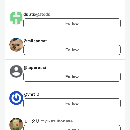
ds ats
@
atsds
Follow
@
miisancat
Follow
@
taperossi
Follow
@
ymt_0
Follow
モニタリ ー
@
kazukonase
Follow