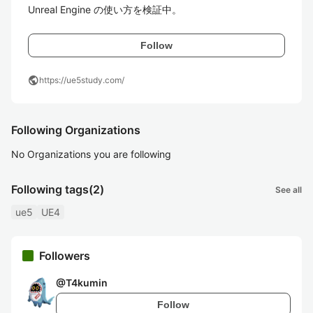
Unreal Engine の使い方を検証中。
Follow
public
https://ue5study.com/
Following Organizations
No Organizations you are following
Following tags
(2)
See all
ue5
UE4
Followers
@
T4kumin
Follow