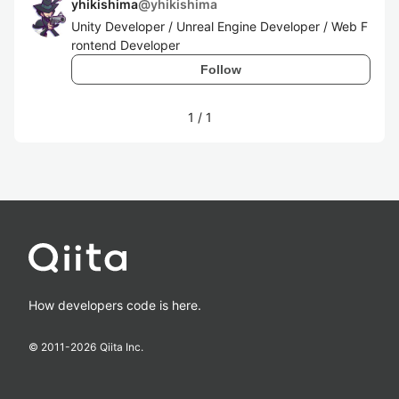
yhikishima
@
yhikishima
Unity Developer / Unreal Engine Developer / Web F
rontend Developer
Follow
1
/
1
How developers code is here.
© 2011-
2026
Qiita Inc.