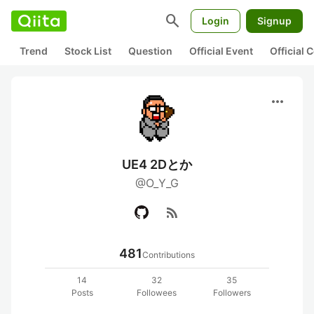
search
Login
Signup
Trend
Stock List
Question
Official Event
Official
more_horiz
UE4 2Dとか
@O_Y_G
rss_feed
481
Contributions
14
32
35
Posts
Followees
Followers