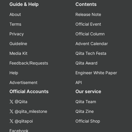
Guide & Help
Contents
About
Release Note
Terms
Official Event
Privacy
Official Column
Guideline
Advent Calendar
Media Kit
Qiita Tech Festa
Feedback/Requests
Qiita Award
Help
Engineer White Paper
Advertisement
API
Official Accounts
Our service
@Qiita
Qiita Team
@qiita_milestone
Qiita Zine
@qiitapoi
Official Shop
Facebook