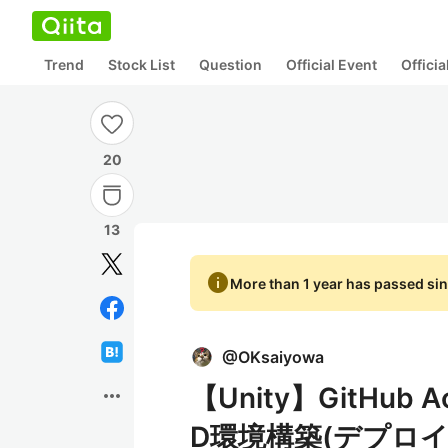
Trend
Stock List
Question
Official Event
Offici
20
13
info
More than 1 year has passed sin
@
OKsaiyowa
【Unity】GitHub A
more_horiz
D環境構築(デプロイ先は