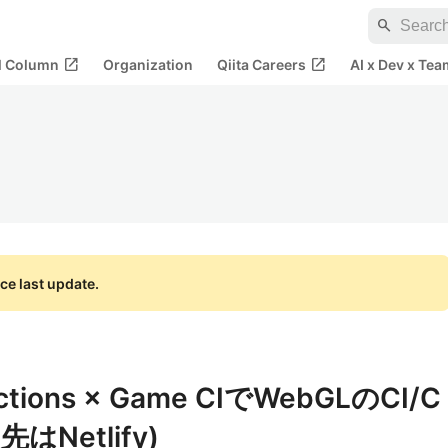
search
open_in_new
open_in_new
al Column
Organization
Qiita Careers
AI x Dev x Tea
ce last update.
ctions × Game CIでWebGLのCI/C
Netlify)