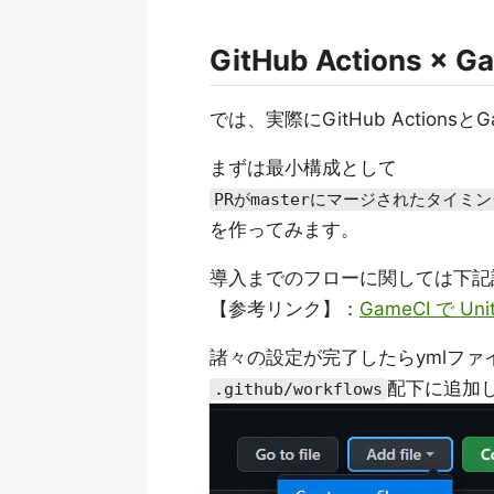
GitHub Actions × G
では、実際にGitHub Actions
まずは最小構成として
PRがmasterにマージされたタイ
を作ってみます。
導入までのフローに関しては下記
【参考リンク】：
GameCI で Un
諸々の設定が完了したらymlファイルをAd
配下に追加
.github/workflows