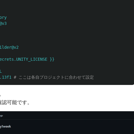
ory
@v3
ilder@v2
ecrets.UNITY_LICENSE }}
L
.13f1
# ここは各自プロジェクトに合わせて設定
。
を確認可能です。