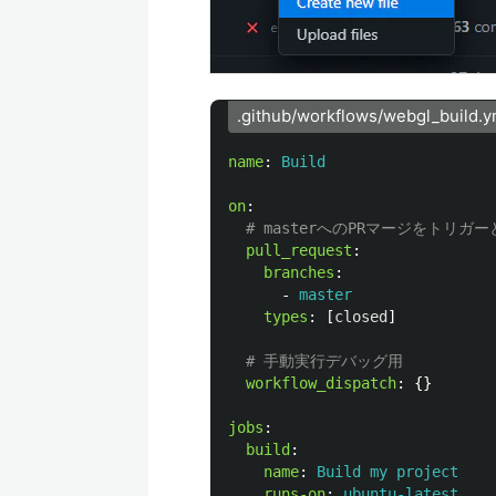
.github/workflows/webgl_build.y
name
:
Build
on
:
# masterへのPRマージをトリ
pull_request
:
branches
:
-
master
types
:
[
closed
]
# 手動実行デバッグ用
workflow_dispatch
:
{}
jobs
:
build
:
name
:
Build my project
runs-on
:
ubuntu-latest