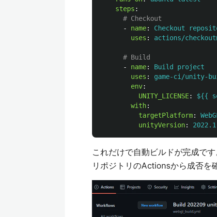
steps
:
# Checkout
-
name
:
Checkout reposit
uses
:
actions/checkout
# Build
-
name
:
Build project
uses
:
game-ci/unity-bu
env
:
UNITY_LICENSE
:
${{ s
with
:
targetPlatform
:
WebG
unityVersion
:
2022.1
これだけで自動ビルドが完成です
リポジトリのActionsから成否