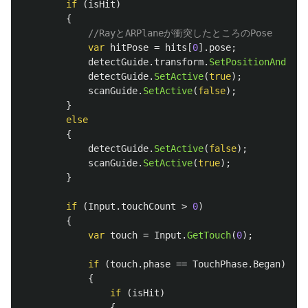
if
(
isHit
)
{
//RayとARPlaneが衝突したところのPose
var
hitPose
=
hits
[
0
].
pose
;
detectGuide
.
transform
.
SetPositionAndRota
detectGuide
.
SetActive
(
true
);
scanGuide
.
SetActive
(
false
);
}
else
{
detectGuide
.
SetActive
(
false
);
scanGuide
.
SetActive
(
true
);
}
if
(
Input
.
touchCount
>
0
)
{
var
touch
=
Input
.
GetTouch
(
0
);
if
(
touch
.
phase
==
TouchPhase
.
Began
)
{
if
(
isHit
)
{