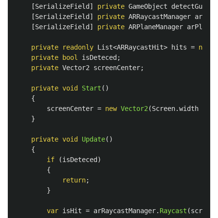
[
SerializeField
]
private
GameObject
detectGuide
;
[
SerializeField
]
private
ARRaycastManager
arRayc
[
SerializeField
]
private
ARPlaneManager
arPlaneM
private
readonly
List
<
ARRaycastHit
>
hits
=
new
L
private
bool
isDeteced
;
private
Vector2
screenCenter
;
private
void
Start
()
{
screenCenter
=
new
Vector2
(
Screen
.
width
*
0.
}
private
void
Update
()
{
if
(
isDeteced
)
{
return
;
}
var
isHit
=
arRaycastManager
.
Raycast
(
screenC