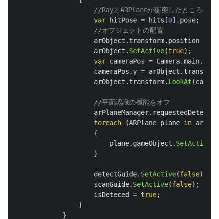
//RayとARPlaneが衝突したところのPo
var
hitPose
=
hits
[
0
].
pose
;
//オブジェクトの配置
arObject
.
transform
.
position
=
hi
arObject
.
SetActive
(
true
);
var
cameraPos
=
Camera
.
main
.
tran
cameraPos
.
y
=
arObject
.
transform
arObject
.
transform
.
LookAt
(
camera
//平面認識の機能をオフ
arPlaneManager
.
requestedDetectio
foreach
(
ARPlane
plane
in
arPlan
{
plane
.
gameObject
.
SetActive
(
f
}
detectGuide
.
SetActive
(
false
);
scanGuide
.
SetActive
(
false
);
isDeteced
=
true
;
}
}