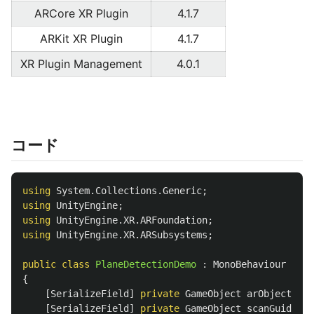
ARCore XR Plugin
4.1.7
ARKit XR Plugin
4.1.7
XR Plugin Management
4.0.1
コード
using
System.Collections.Generic
;
using
UnityEngine
;
using
UnityEngine.XR.ARFoundation
;
using
UnityEngine.XR.ARSubsystems
;
public
class
PlaneDetectionDemo
:
MonoBehaviour
{
[
SerializeField
]
private
GameObject
arObject
;
[
SerializeField
]
private
GameObject
scanGuide
;