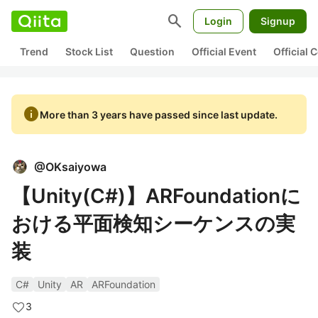
search
Login
Signup
Trend
Stock List
Question
Official Event
Official
info
More than 3 years have passed since last update.
@
OKsaiyowa
【Unity(C#)】ARFoundationに
おける平面検知シーケンスの実
装
C#
Unity
AR
ARFoundation
3