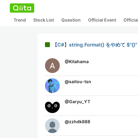
Trend
Stock List
Question
Official Event
Offici
【C#】string.Format() をやめて 
@
Kitahama
@
saitou-tsn
@
Garyu_YT
@
zzhdk888