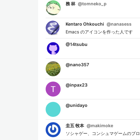
務 林
@
tomneko_p
Kentaro Ohkouchi
@
nanasess
Emacs のアイコンを作った人です
@
14tsubu
@
nano357
@
inpax23
@
unidayo
圭五 牧本
@
makimoke
ソシャゲー、コンシュマゲームのプログ