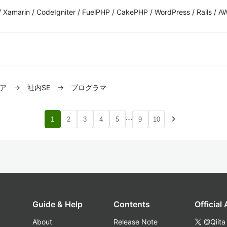
 / Xamarin / CodeIgniter / FuelPHP / CakePHP / WordPress / Rails / 
ンジニア → 社内SE → プログラマ
…
navigate_next
1
2
3
4
5
9
10
Guide & Help
Contents
Official
About
Release Note
@Qiita