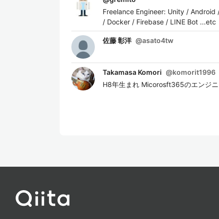
Freelance Engineer: Unity / Android
/ Docker / Firebase / LINE Bot ...etc
佐藤 彰洋
@
asato4tw
Takamasa Komori
@
komorit1996
H8年生まれ Micorosft365のエ