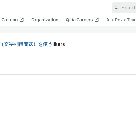
search
open_in_new
open_in_new
al Column
Organization
Qiita Careers
AI x Dev x Tea
$"{}"（文字列補間式）を使う
likers