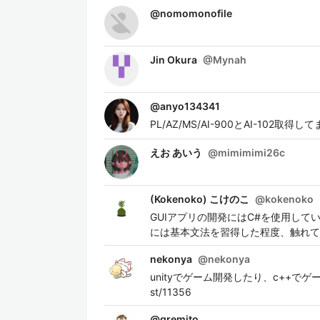
@
nomomonofile
Jin Okura
@
Mynah
@
anyo134341
PL/AZ/MS/AI-900とAI-102取
えお あいう
@
mimimimi26c
(Kokenoko) こけのこ
@
kokenoko
GUIアプリの開発にはC#を使用していま
には基本文法を習得した程度、触れて
nekonya
@
nekonya
unityでゲーム開発したり、c++でゲー
st/11356
@
gremito