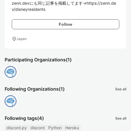
zenn.devにも同じ記事を掲載してます->https://zenn.de
v/disneyresidents
Follow
location_on
Japan
Participating Organizations
(1)
Following Organizations
(1)
See all
Following tags
(4)
See all
discord.py
discord
Python
Heroku