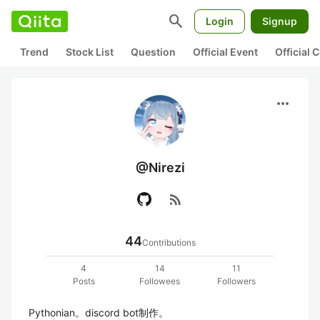
search
Login
Signup
Trend
Stock List
Question
Official Event
Official
more_horiz
@Nirezi
rss_feed
44
Contributions
4
14
11
Posts
Followees
Followers
Pythonian。discord bot制作。
