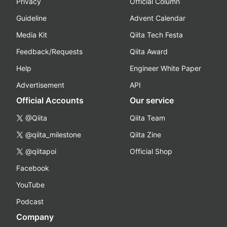
Privacy
Official Column
Guideline
Advent Calendar
Media Kit
Qiita Tech Festa
Feedback/Requests
Qiita Award
Help
Engineer White Paper
Advertisement
API
Official Accounts
Our service
@Qiita
Qiita Team
@qiita_milestone
Qiita Zine
@qiitapoi
Official Shop
Facebook
YouTube
Podcast
Company