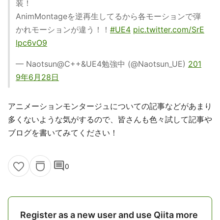
装！
AnimMontageを逆再生してるから各モーションで弾
かれモーションが違う！！
#UE4
pic.twitter.com/SrE
lpc6vO9
— Naotsun@C++&UE4勉強中 (@Naotsun_UE)
201
9年6月28日
アニメーションモンタージュについての記事などがあまり
多くないような気がするので、皆さんも色々試して記事や
ブログを書いてみてください！
comment
0
Register as a new user and use Qiita more