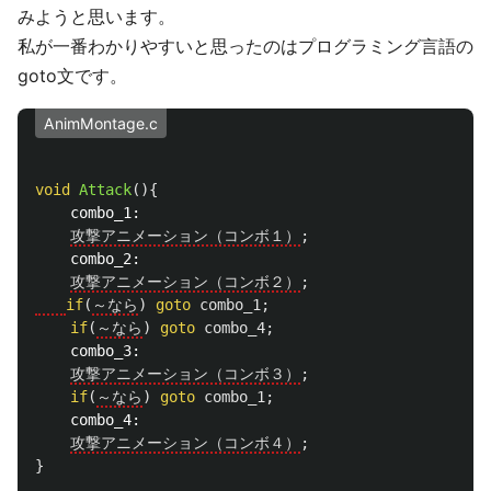
みようと思います。
私が一番わかりやすいと思ったのはプログラミング言語の
goto文です。
AnimMontage.c
void
Attack
(){
combo_1:
攻撃アニメーション（コンボ１）
;
combo_2:
攻撃アニメーション（コンボ２）
;
if
(
～なら
)
goto
combo_1
;
if
(
～なら
)
goto
combo_4
;
combo_3:
攻撃アニメーション（コンボ３）
;
if
(
～なら
)
goto
combo_1
;
combo_4:
攻撃アニメーション（コンボ４）
;
}