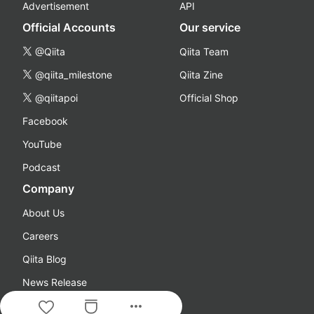
Advertisement
API
Official Accounts
Our service
@Qiita
Qiita Team
@qiita_milestone
Qiita Zine
@qiitapoi
Official Shop
Facebook
YouTube
Podcast
Company
About Us
Careers
Qiita Blog
News Release
more_horiz