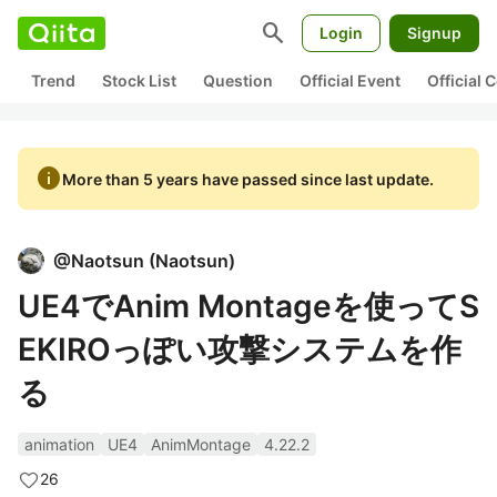
search
Login
Signup
Trend
Stock List
Question
Official Event
Official
info
More than 5 years have passed since last update.
@
Naotsun
(
Naotsun
)
UE4でAnim Montageを使ってS
EKIROっぽい攻撃システムを作
る
animation
UE4
AnimMontage
4.22.2
26