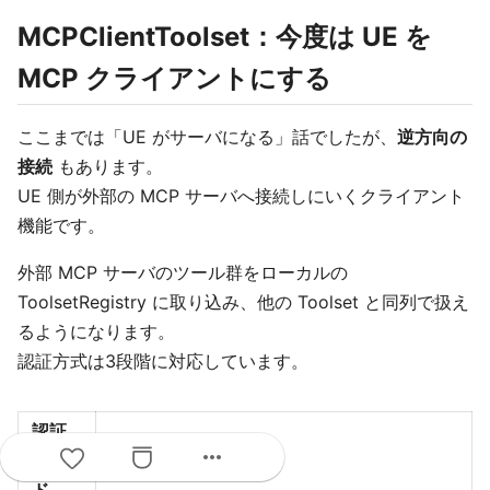
MCPClientToolset：今度は UE を
MCP クライアントにする
ここまでは「UE がサーバになる」話でしたが、
逆方向の
接続
もあります。
UE 側が外部の MCP サーバへ接続しにいくクライアント
機能です。
外部 MCP サーバのツール群をローカルの
ToolsetRegistry に取り込み、他の Toolset と同列で扱え
るようになります。
認証方式は3段階に対応しています。
認証
more_horiz
モー
説明
ド