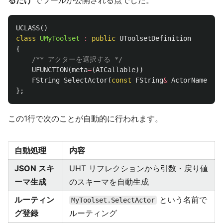
UCLASS
()
class
UMyToolset
:
public
UToolsetDefinition
{
/** アクターを選択する */
UFUNCTION
(
meta
=
(
AICallable
))
FString
SelectActor
(
const
FString
&
ActorName
);
};
この1行で次のことが自動的に行われます。
自動処理
内容
JSON スキ
UHT リフレクションから引数・戻り値
ーマ生成
のスキーマを自動生成
ルーティン
という名前で
MyToolset.SelectActor
グ登録
ルーティング