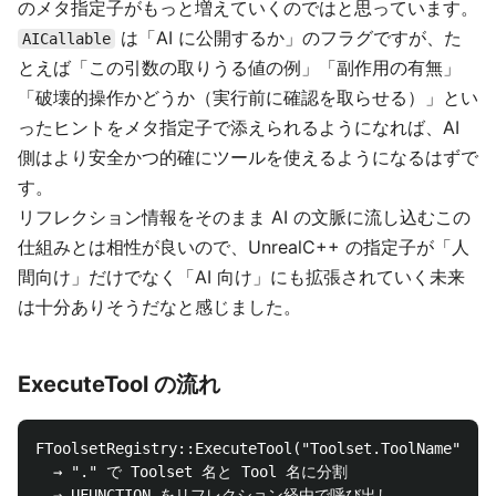
のメタ指定子がもっと増えていくのではと思っています。
は「AI に公開するか」のフラグですが、た
AICallable
とえば「この引数の取りうる値の例」「副作用の有無」
「破壊的操作かどうか（実行前に確認を取らせる）」とい
ったヒントをメタ指定子で添えられるようになれば、AI
側はより安全かつ的確にツールを使えるようになるはずで
す。
リフレクション情報をそのまま AI の文脈に流し込むこの
仕組みとは相性が良いので、UnrealC++ の指定子が「人
間向け」だけでなく「AI 向け」にも拡張されていく未来
は十分ありそうだなと感じました。
ExecuteTool の流れ
FToolsetRegistry::ExecuteTool("Toolset.ToolName", Js
  → "." で Toolset 名と Tool 名に分割

  → UFUNCTION をリフレクション経由で呼び出し
