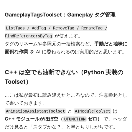
GameplayTagsToolset：Gameplay タグ管理
ListTags / AddTag / RemoveTag / RenameTag /
が使えます。
FindReferencersByTag
タグのリネームや参照元の一括検索など、
手動だと地味に
面倒な作業
を AI に委ねられるのは実用的だと思います。
C++ は空でも油断できない（Python 実装の
Toolset）
ここは私が最初に読み違えたところなので、注意喚起とし
て書いておきます。
と
は
AnimationAssistantToolset
AIModuleToolset
C++ モジュールがほぼ空（
ゼロ）
で、ヘッダ
UFUNCTION
だけ見ると「スタブかな？」と早とちりしがちです。