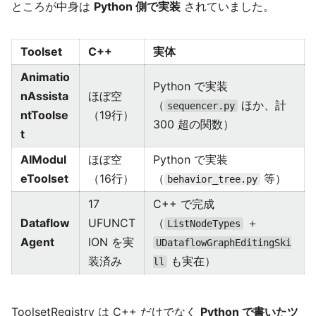
ところが中身は
Python 側で実装
されていました。
Toolset
C++
実体
Animatio
Python で実装
nAssista
ほぼ空
（
ほか、計
sequencer.py
ntToolse
（19行）
300 超の関数）
t
AIModul
ほぼ空
Python で実装
eToolset
（16行）
（
等）
behavior_tree.py
17
C++ で完成
Dataflow
UFUNCT
（
＋
ListNodeTypes
Agent
ION を実
UDataflowGraphEditingSki
装済み
も実在）
ll
ToolsetRegistry は C++ だけでなく
Python で書いたツ