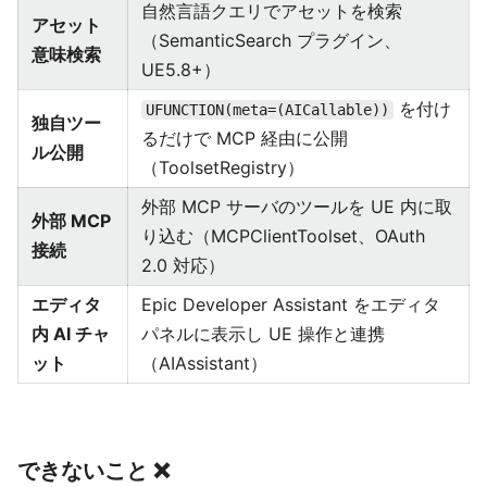
自然言語クエリでアセットを検索
アセット
（SemanticSearch プラグイン、
意味検索
UE5.8+）
を付け
UFUNCTION(meta=(AICallable))
独自ツー
るだけで MCP 経由に公開
ル公開
（ToolsetRegistry）
外部 MCP サーバのツールを UE 内に取
外部 MCP
り込む（MCPClientToolset、OAuth
接続
2.0 対応）
エディタ
Epic Developer Assistant をエディタ
内 AI チャ
パネルに表示し UE 操作と連携
ット
（AIAssistant）
できないこと ❌