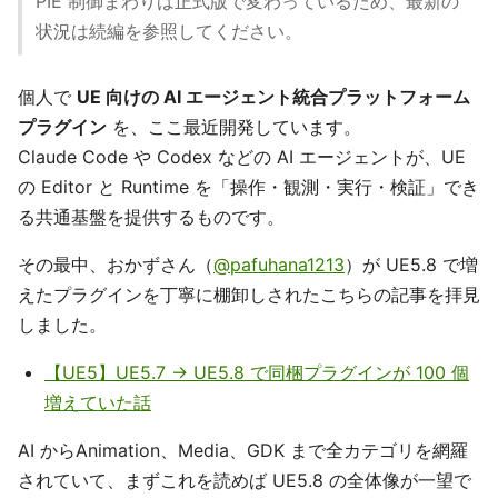
PIE 制御まわりは正式版で変わっているため、最新の
状況は続編を参照してください。
個人で
UE 向けの AI エージェント統合プラットフォーム
プラグイン
を、ここ最近開発しています。
Claude Code や Codex などの AI エージェントが、UE
の Editor と Runtime を「操作・観測・実行・検証」でき
る共通基盤を提供するものです。
その最中、おかずさん（
@pafuhana1213
）が UE5.8 で増
えたプラグインを丁寧に棚卸しされたこちらの記事を拝見
しました。
【UE5】UE5.7 → UE5.8 で同梱プラグインが 100 個
増えていた話
AI からAnimation、Media、GDK まで全カテゴリを網羅
されていて、まずこれを読めば UE5.8 の全体像が一望で