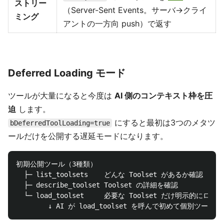
ストリー
（Server-Sent Events。サーバ→クライ
ミング
アントの一方向 push）で返す
Deferred Loading モード
ツールが大量になると今度は
AI 側のコンテキスト枠を圧
迫
します。
にすると最初は3つのメタツ
bDeferredToolLoading=true
ールだけを公開する遅延モードになります。
初期公開ツール（3種類）

  ├─ list_toolsets    どんな Toolset があるか確認

  ├─ describe_toolset Toolset の詳細を確認

  └─ load_toolset     必要な Toolset だけ明示的にロード
