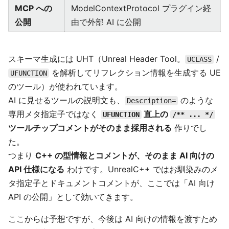
MCP への
ModelContextProtocol プラグイン経
公開
由で外部 AI に公開
スキーマ生成には UHT（Unreal Header Tool。
/
UCLASS
を解析してリフレクション情報を生成する UE
UFUNCTION
のツール）が使われています。
AI に見せるツールの説明文も、
のような
Description=
専用メタ指定子ではなく
直上の
UFUNCTION
/** ... */
ツールチップコメントがそのまま採用される
作りでし
た。
つまり
C++ の型情報とコメントが、そのまま AI 向けの
API 仕様になる
わけです。UnrealC++ ではお馴染みのメ
タ指定子とドキュメントコメントが、ここでは「AI 向け
API の公開」として効いてきます。
ここからは予想ですが、今後は AI 向けの情報を渡すため