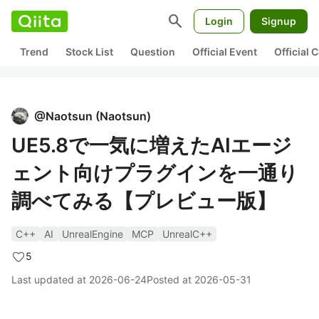
search
Login
Signup
Trend
Stock List
Question
Official Event
Official
@
Naotsun
(
Naotsun
)
UE5.8で一気に増えたAIエージ
ェント向けプラグインを一通り
調べてみる【プレビュー版】
C++
AI
UnrealEngine
MCP
UnrealC++
5
Last updated at
2026-06-24
Posted at
2026-05-31