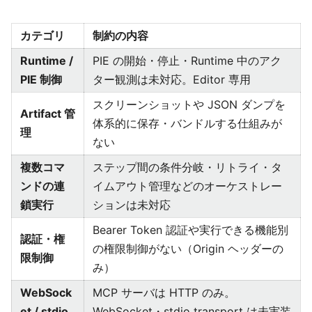
カテゴリ
制約の内容
Runtime /
PIE の開始・停止・Runtime 中のアク
PIE 制御
ター観測は未対応。Editor 専用
スクリーンショットや JSON ダンプを
Artifact 管
体系的に保存・バンドルする仕組みが
理
ない
複数コマ
ステップ間の条件分岐・リトライ・タ
ンドの連
イムアウト管理などのオーケストレー
鎖実行
ションは未対応
Bearer Token 認証や実行できる機能別
認証・権
の権限制御がない（Origin ヘッダーの
限制御
み）
WebSock
MCP サーバは HTTP のみ。
et / stdio
WebSocket・stdio transport は未実装