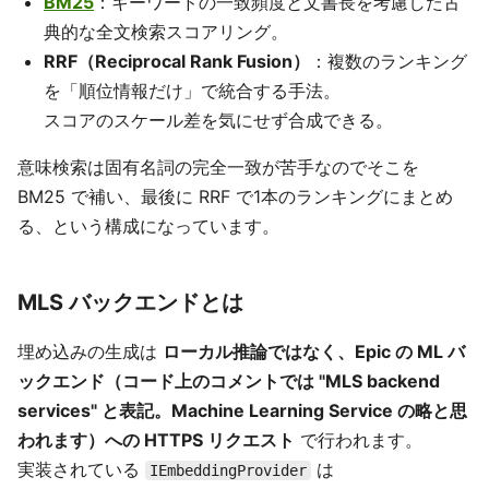
BM25
：キーワードの一致頻度と文書長を考慮した古
典的な全文検索スコアリング。
RRF（Reciprocal Rank Fusion）
：複数のランキング
を「順位情報だけ」で統合する手法。
スコアのスケール差を気にせず合成できる。
意味検索は固有名詞の完全一致が苦手なのでそこを
BM25 で補い、最後に RRF で1本のランキングにまとめ
る、という構成になっています。
MLS バックエンドとは
埋め込みの生成は
ローカル推論ではなく、Epic の ML バ
ックエンド（コード上のコメントでは "MLS backend
services" と表記。Machine Learning Service の略と思
われます）への HTTPS リクエスト
で行われます。
実装されている
は
IEmbeddingProvider