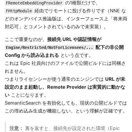
の1種類だけで、
FRemoteEmbeddingProvider
経由でリモートに投げる作りです（NNE な
FHttpModule
どのオンデバイス推論版は、インターフェース上「将来両
対応可」とコメントされているのみで未実装）。
ここで重要なのが、
接続先 URL や認証情報が
配下の非公開
Engine/Restricted/NotForLicensees/...
Config から読み込まれる
という点です。
これは Epic 社員向けのファイルで公開ビルドには同梱さ
れません。
つまりライセンシーが使う通常のエンジンでは
URL が未
設定のまま起動し、Remote Provider は実質的に動かな
い
ことになります。
SemanticSearch を有効化しても、現状の公開ビルドでは
この埋め込み生成が機能しない、という理解が正確です。
注意：
裏を返すと、接続先が設定された環境（Epic