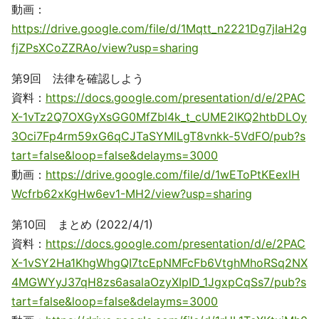
動画：
https://drive.google.com/file/d/1Mqtt_n2221Dg7jIaH2g
fjZPsXCoZZRAo/view?usp=sharing
第9回 法律を確認しよう
資料：
https://docs.google.com/presentation/d/e/2PAC
X-1vTz2Q7OXGyXsGG0MfZbl4k_t_cUME2lKQ2htbDLOy
3Oci7Fp4rm59xG6qCJTaSYMlLgT8vnkk-5VdFO/pub?s
tart=false&loop=false&delayms=3000
動画：
https://drive.google.com/file/d/1wEToPtKEexlH
Wcfrb62xKgHw6ev1-MH2/view?usp=sharing
第10回 まとめ (2022/4/1)
資料：
https://docs.google.com/presentation/d/e/2PAC
X-1vSY2Ha1KhgWhgQI7tcEpNMFcFb6VtghMhoRSq2NX
4MGWYyJ37qH8zs6asalaOzyXIpID_1JgxpCqSs7/pub?s
tart=false&loop=false&delayms=3000