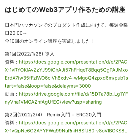
はじめてのWeb3アプリ作るための講座
日本円ハッカソンでのプロダクト作成に向けて、毎週金曜
日20:00～
全10回のオンライン講座を実施しました！
第1回(2022/1/28) 導入
資料：
https://docs.google.com/presentation/d/e/2PAC
X-1vRYOKlAvZzYJ99iChAJi57hFHqeT8Bqq5QgPAJMxo
ErdX7iw35fFzlWO6clVh8xdv4-wMgoQ4zpxd6m/pub?s
tart=false&loop=false&delayms=3000
動画：
https://drive.google.com/file/d/15DTa78b_Lg1YF
nyVha1VMOAZnfAgUfEG/view?usp=sharing
第2回(2022/2/4) Remix入門 + ERC20入門
資料：
https://docs.google.com/presentation/d/e/2PAC
X-1vQpNc6G2AYYFWq99NuRniH6SfJ80rv8oVIBOKS8L