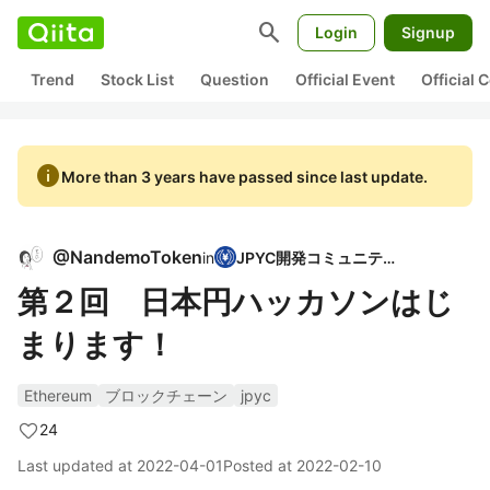
search
Login
Signup
Trend
Stock List
Question
Official Event
Official
info
More than 3 years have passed since last update.
@
NandemoToken
in
JPYC開発コミュニティ
第２回 日本円ハッカソンはじ
まります！
Ethereum
ブロックチェーン
jpyc
24
Last updated at
2022-04-01
Posted at
2022-02-10