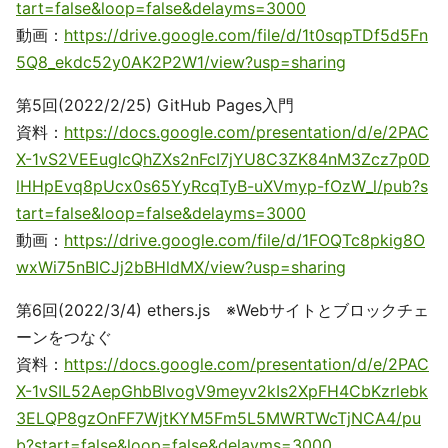
tart=false&loop=false&delayms=3000
動画：
https://drive.google.com/file/d/1t0sqpTDf5d5Fn
5Q8_ekdc52y0AK2P2W1/view?usp=sharing
第5回(2022/2/25) GitHub Pages入門
資料：
https://docs.google.com/presentation/d/e/2PAC
X-1vS2VEEuglcQhZXs2nFcI7jYU8C3ZK84nM3Zcz7p0D
lHHpEvq8pUcx0s65YyRcqTyB-uXVmyp-fOzW_l/pub?s
tart=false&loop=false&delayms=3000
動画：
https://drive.google.com/file/d/1FOQTc8pkig8O
wxWi75nBICJj2bBHldMX/view?usp=sharing
第6回(2022/3/4) ethers.js ※Webサイトとブロックチェ
ーンをつなぐ
資料：
https://docs.google.com/presentation/d/e/2PAC
X-1vSIL52AepGhbBlvogV9meyv2kIs2XpFH4CbKzrlebk
3ELQP8gzOnFF7WjtKYM5Fm5L5MWRTWcTjNCA4/pu
b?start=false&loop=false&delayms=3000