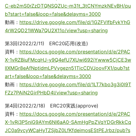
C-eb2mS0rZzDTQNSQZUc-m31t_3tCNYmzkNEvBH/pu
b?start=false&loop=false&delayms=3000
動画：
https://drive.google.com/file/d/1GZFVIfbFvkYhG
4rW2QD21WWa7QU2X11o/view?usp=sharing
第3回(2022/2/11) ERC20応用(改造)
資料：
https://docs.google.com/presentation/d/e/2PAC
X-1vRZBiuFMcqHJ-y9Q4efU7XUwi692iYwww5CjCE3w
lIXMGr8eAfNptidmLPVvgezn51TicCDVJoovFX1/pub?st
art=false&loop=false&delayms=3000
動画：
https://drive.google.com/file/d/1LT7kbo3g3i0l9T
FZz7PAiN2GirPHbD4I/view?usp=sharing
第4回(2022/2/18) ERC20実践(approve)
資料：
https://docs.google.com/presentation/d/e/2PAC
X-1vRj3P5niG9AYm6Nl6aA0-SAmHgPpZVqYDGrRkkCq
JC0a9vcyWCaHyTZSjbZ0LfKfdeimosEStPEJrbz/pub?s