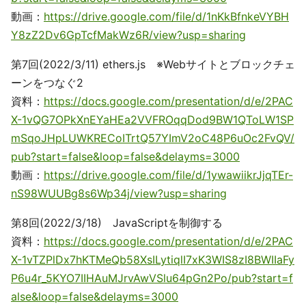
動画：
https://drive.google.com/file/d/1nKkBfnkeVYBH
Y8zZ2Dv6GpTcfMakWz6R/view?usp=sharing
第7回(2022/3/11) ethers.js ※Webサイトとブロックチェ
ーンをつなぐ2
資料：
https://docs.google.com/presentation/d/e/2PAC
X-1vQG7OPkXnEYaHEa2VVFROqqDod9BW1QToLW1SP
mSqoJHpLUWKRECoITrtQ57YImV2oC48P6uOc2FvQV/
pub?start=false&loop=false&delayms=3000
動画：
https://drive.google.com/file/d/1ywawiikrJjqTEr-
nS98WUUBg8s6Wp34j/view?usp=sharing
第8回(2022/3/18) JavaScriptを制御する
資料：
https://docs.google.com/presentation/d/e/2PAC
X-1vTZPlDx7hKTMeQb58XsILytiqlI7xK3WIS8zI8BWIIaFy
P6u4r_5KYO7IIHAuMJrvAwVSlu64pGn2Po/pub?start=f
alse&loop=false&delayms=3000