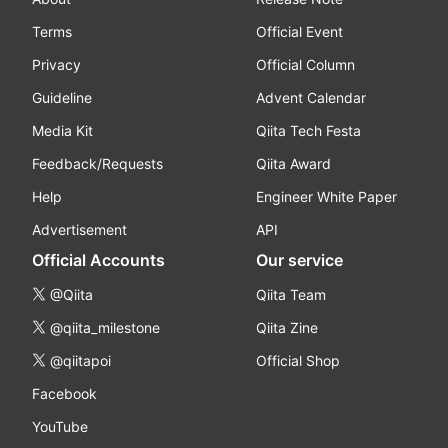
Terms
Official Event
Privacy
Official Column
Guideline
Advent Calendar
Media Kit
Qiita Tech Festa
Feedback/Requests
Qiita Award
Help
Engineer White Paper
Advertisement
API
Official Accounts
Our service
@Qiita
Qiita Team
@qiita_milestone
Qiita Zine
@qiitapoi
Official Shop
Facebook
YouTube