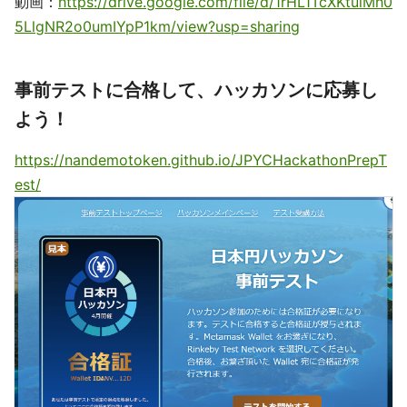
動画：
https://drive.google.com/file/d/1rHL1TcXKtuiMh0
5LlgNR2o0umIYpP1km/view?usp=sharing
事前テストに合格して、ハッカソンに応募し
よう！
https://nandemotoken.github.io/JPYCHackathonPrepT
est/