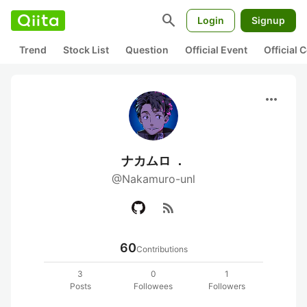
search
Login
Signup
Trend
Stock List
Question
Official Event
Official
more_horiz
ナカムロ ．
@Nakamuro-unl
rss_feed
60
Contributions
3
0
1
Posts
Followees
Followers