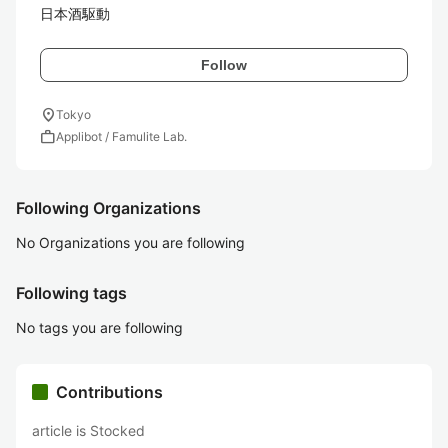
日本酒駆動
Follow
location_on
Tokyo
work
Applibot / Famulite Lab.
Following Organizations
No Organizations you are following
Following tags
No tags you are following
Contributions
article is Stocked