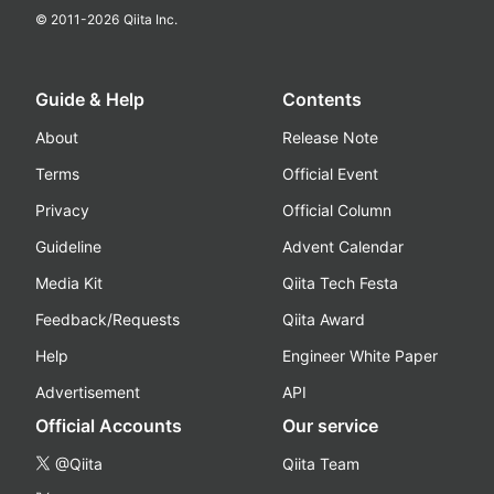
© 2011-
2026
Qiita Inc.
Guide & Help
Contents
About
Release Note
Terms
Official Event
Privacy
Official Column
Guideline
Advent Calendar
Media Kit
Qiita Tech Festa
Feedback/Requests
Qiita Award
Help
Engineer White Paper
Advertisement
API
Official Accounts
Our service
@Qiita
Qiita Team