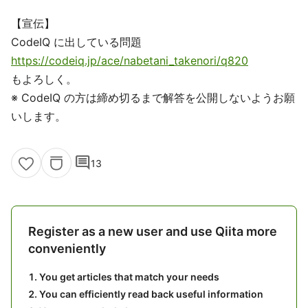
【宣伝】
CodeIQ に出している問題
https://codeiq.jp/ace/nabetani_takenori/q820
もよろしく。
※ CodeIQ の方は締め切るまで解答を公開しないようお願
いします。
comment
13
Register as a new user and use Qiita more
conveniently
You get articles that match your needs
You can efficiently read back useful information