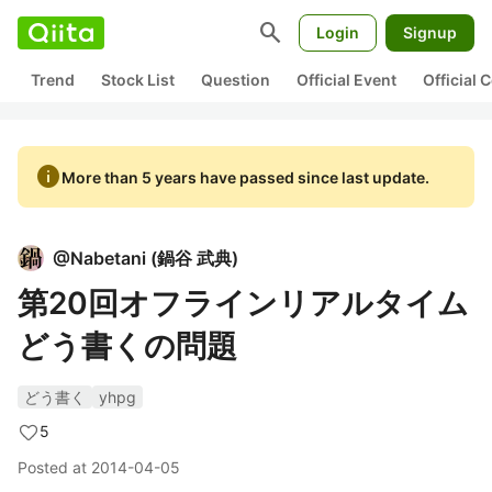
search
Login
Signup
Trend
Stock List
Question
Official Event
Official
info
More than 5 years have passed since last update.
@
Nabetani
(
鍋谷 武典
)
第20回オフラインリアルタイム
どう書くの問題
どう書く
yhpg
5
Posted at
2014-04-05