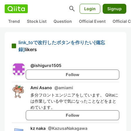
search
Login
Signup
Trend
Stock List
Question
Official Event
Official
link_toで改行したボタンを作りたい[備忘
録]
likers
@
ishiguro1505
Follow
Ami Asano
@
amiami
多分フロントエンジニアをしています。 Qiitaに
は作業している中で気になったことなどをまと
めています。
Follow
kz naka
@
KazusaNakagawa