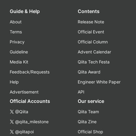
Guide & Help
Contents
About
Release Note
Terms
Official Event
Privacy
Official Column
Guideline
Advent Calendar
Media Kit
Qiita Tech Festa
Feedback/Requests
Qiita Award
Help
Engineer White Paper
Advertisement
API
Official Accounts
Our service
@Qiita
Qiita Team
@qiita_milestone
Qiita Zine
@qiitapoi
Official Shop