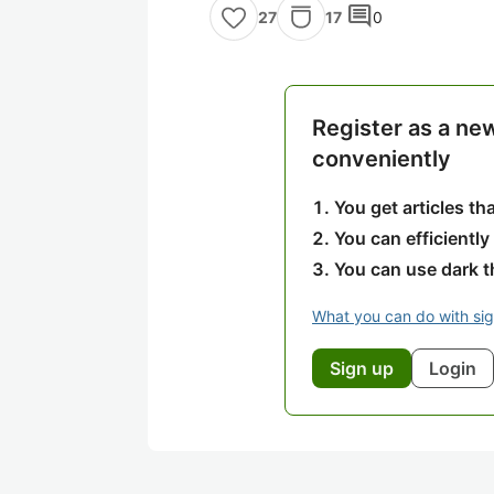
comment
17
0
27
Register as a ne
conveniently
You get articles t
You can efficiently
You can use dark 
What you can do with si
Sign up
Login