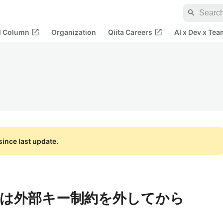
search
open_in_new
open_in_new
al Column
Organization
Qiita Careers
AI x Dev x Tea
ince last update.
るには外部キー制約を外してから