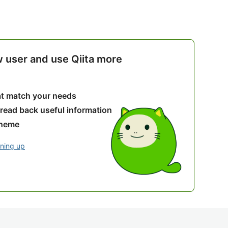
w user and use Qiita more
hat match your needs
 read back useful information
theme
gning up