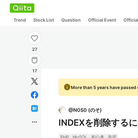
Trend
Stock List
Question
Official Event
Offici
27
17
info
More than 5 years have passed s
@
N0S0
(
のそ
)
INDEXを削除す
more_horiz
PHP
MySQL
初心者
学習