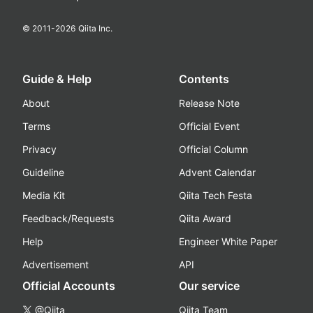
© 2011-
2026
Qiita Inc.
Guide & Help
Contents
About
Release Note
Terms
Official Event
Privacy
Official Column
Guideline
Advent Calendar
Media Kit
Qiita Tech Festa
Feedback/Requests
Qiita Award
Help
Engineer White Paper
Advertisement
API
Official Accounts
Our service
@Qiita
Qiita Team