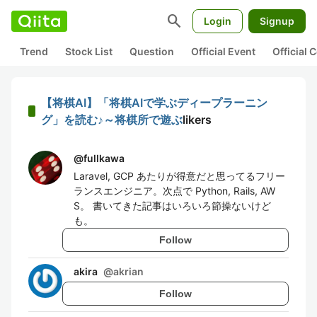
search
Login
Signup
Trend
Stock List
Question
Official Event
Official
【将棋AI】「将棋AIで学ぶディープラーニン
グ」を読む♪～将棋所で遊ぶ
likers
@
fullkawa
Laravel, GCP あたりが得意だと思ってるフリー
ランスエンジニア。次点で Python, Rails, AW
S。 書いてきた記事はいろいろ節操ないけど
も。
Follow
akira
@
akrian
Follow