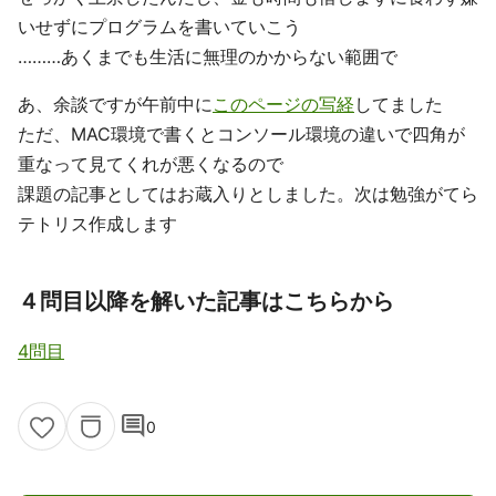
いせずにプログラムを書いていこう
………あくまでも生活に無理のかからない範囲で
あ、余談ですが午前中に
このページの写経
してました
ただ、MAC環境で書くとコンソール環境の違いで四角が
重なって見てくれが悪くなるので
課題の記事としてはお蔵入りとしました。次は勉強がてら
テトリス作成します
４問目以降を解いた記事はこちらから
4問目
comment
0