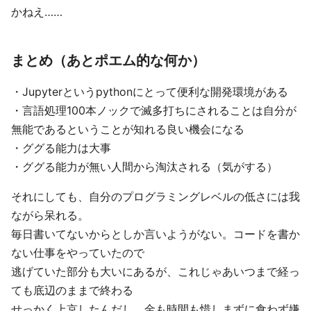
かねえ……
まとめ（あとポエム的な何か）
・Jupyterというpythonにとって便利な開発環境がある
・言語処理100本ノックで滅多打ちにされることは自分が
無能であるということが知れる良い機会になる
・ググる能力は大事
・ググる能力が無い人間から淘汰される（気がする）
それにしても、自分のプログラミングレベルの低さには我
ながら呆れる。
毎日書いてないからとしか言いようがない。コードを書か
ない仕事をやっていたので
逃げていた部分も大いにあるが、これじゃあいつまで経っ
ても底辺のままで終わる
せっかく上京したんだし、金も時間も惜しまずに食わず嫌