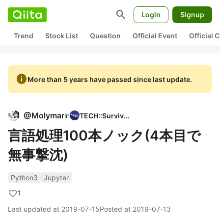
search
Login
Signup
Trend
Stock List
Question
Official Event
Official
info
More than 5 years have passed since last update.
@
Molymar
in
TECH::Survivor
言語処理100本ノック(4本目で
無事撃沈)
Python3
Jupyter
1
Last updated at
2019-07-15
Posted at
2019-07-13