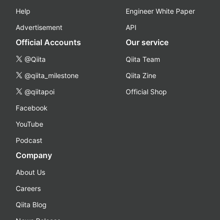
Help
Engineer White Paper
Advertisement
API
Official Accounts
Our service
@Qiita
Qiita Team
@qiita_milestone
Qiita Zine
@qiitapoi
Official Shop
Facebook
YouTube
Podcast
Company
About Us
Careers
Qiita Blog