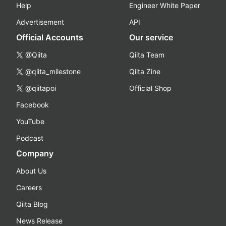
Help
Engineer White Paper
Advertisement
API
Official Accounts
Our service
@Qiita
Qiita Team
@qiita_milestone
Qiita Zine
@qiitapoi
Official Shop
Facebook
YouTube
Podcast
Company
About Us
Careers
Qiita Blog
News Release