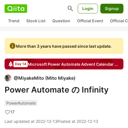
search
Login
Signup
Trend
Stock List
Question
Official Event
Official
info
More than 3 years have passed since last update.
Microsoft Power Automate
Advent Calendar
2022
Day 14
@
MiyakeMito
(
Mito Miyake
)
Power Automate の Infinity
PowerAutomate
17
Last updated at
2022-12-13
Posted at
2022-12-13