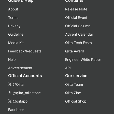
Guide & Help
Contents
About
Release Note
Terms
Official Event
Privacy
Official Column
Guideline
Advent Calendar
Media Kit
Qiita Tech Festa
Feedback/Requests
Qiita Award
Help
Engineer White Paper
Advertisement
API
Official Accounts
Our service
@Qiita
Qiita Team
@qiita_milestone
Qiita Zine
@qiitapoi
Official Shop
Facebook