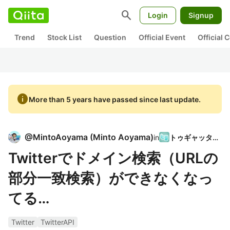
search
Login
Signup
Trend
Stock List
Question
Official Event
Official
info
More than 5 years have passed since last update.
@
MintoAoyama
(
Minto Aoyama
)
in
トゥギャッター
Twitterでドメイン検索（URLの
部分一致検索）ができなくなっ
てる…
Twitter
TwitterAPI