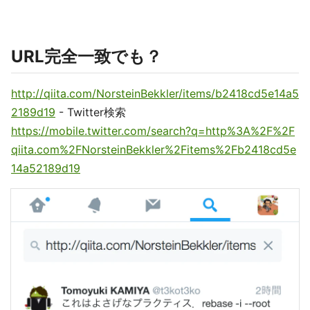
URL完全一致でも？
http://qiita.com/NorsteinBekkler/items/b2418cd5e14a5
2189d19
- Twitter検索
https://mobile.twitter.com/search?q=http%3A%2F%2F
qiita.com%2FNorsteinBekkler%2Fitems%2Fb2418cd5e
14a52189d19