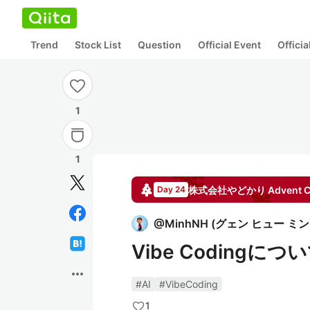
Trend
Stock List
Question
Official Event
Offici
1
1
株式会社やどかり
Advent C
Day 24
@
MinhNH
(
グェン ヒュー ミン
Vibe Coding
more_horiz
#AI
#VibeCoding
1