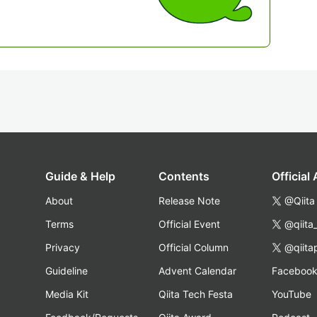
Guide & Help
Contents
Official
About
Release Note
@Qiita
Terms
Official Event
@qiita
Privacy
Official Column
@qiita
Guideline
Advent Calendar
Faceboo
Media Kit
Qiita Tech Festa
YouTube