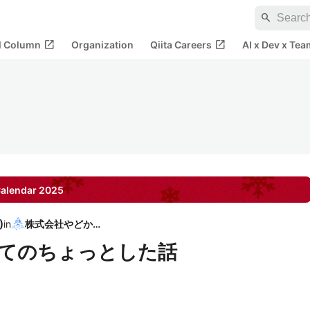
search
open_in_new
open_in_new
al Column
Organization
Qiita Careers
AI x Dev x Tea
alendar
2025
)
in
株式会社やどかり
についてのちょっとした話