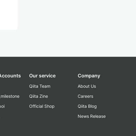
 Accounts
Our service
Company
Qiita Team
About Us
_milestone
Qiita Zine
Careers
poi
Official Shop
Qiita Blog
k
News Release