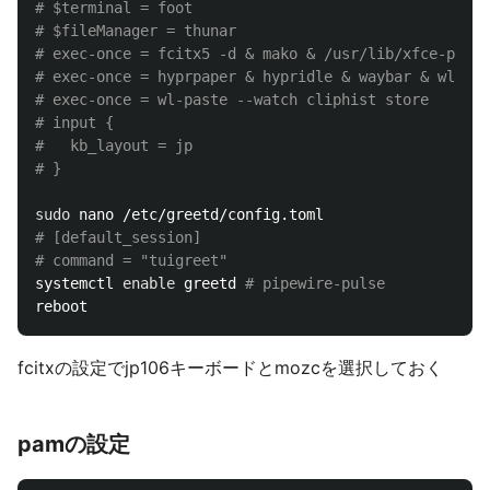
# $terminal = foot
# $fileManager = thunar
# exec-once = fcitx5 -d & mako & /usr/lib/xfce-polki
# exec-once = hyprpaper & hypridle & waybar & wls
# exec-once = wl-paste --watch cliphist store
# input {
#   kb_layout = jp
# }
sudo 
# [default_session]
# command = "tuigreet"
systemctl 
enable 
greetd 
# pipewire-pulse
fcitxの設定でjp106キーボードとmozcを選択しておく
pamの設定