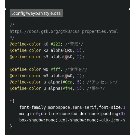
.config/waybar/style.css
/*

https://docs.gtk.org/gtk3/css-properties.html

*/
@define-color
k0
#222
;
/*背景*/
@define-color
k2
alpha
(
@
k0
,
.5
);
@define-color
k3
alpha
(
@
k0
,
.2
);
@define-color
w0
#fff
;
/*文字色*/
@define-color
w3
alpha
(
@
w0
,
.2
);
@define-color
a
alpha
(
#6ca
,
.5
);
/*アクセント*/
@define-color
u
alpha
(
#f44
,
.5
);
/*警告*/
*
{
font-family
:
monospace
,
sans-serif
;
font-size
:
16px
;
margin
:
0
;
outline
:
none
;
border
:
none
;
padding
:
0
;
back
box-shadow
:
none
;
text-shadow
:
none
;
-gtk-icon-shado
}