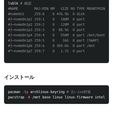
lsblk 
# 確認
#NAME        MAJ:MIN RM   SIZE RO TYPE MOUNTPOINTS
#nvme0n1     259:0    0 476.9G  0 disk 
#├─nvme0n1p1 259:1    0   100M  0 part 
#├─nvme0n1p2 259:2    0   128M  0 part 
#├─nvme0n1p3 259:3    0  88.9G  0 part 
#├─nvme0n1p4 259:4    0   550M  0 part /mnt/boot
#├─nvme0n1p5 259:5    0    16G  0 part [SWAP]
#├─nvme0n1p6 259:6    0 369.6G  0 part /mnt
#└─nvme0n1p7 259:7    0   1.7G  0 part 
インストール
pacman 
-Sy
 archlinux-keyring 
# 古いiso対策
pacstrap 
-K
 /mnt base linux linux-firmware intel-uco