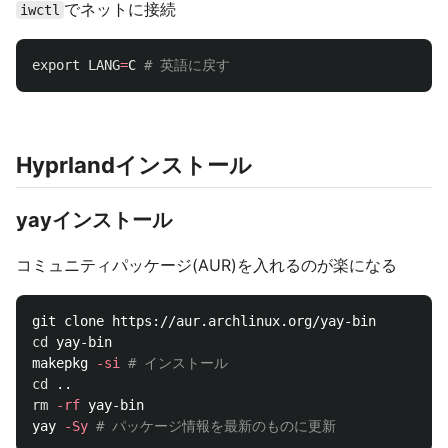
でネットに接続
iwctl
export 
LANG
=
C 
# 英語に戻す
Hyprlandインストール
yayインストール
コミュニティパッケージ(AUR)を入れるのが楽になる
cd 
yay-bin

makepkg 
-si
# インストール
cd
rm
-rf
 yay-bin

yay 
-Sy
# パッケージ情報を最新のものに更新