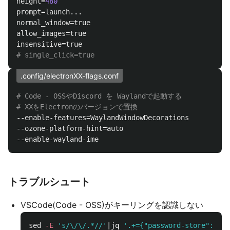
height
=
480
prompt
=
launch
normal_window
=
true
allow_images
=
true
insensitive
=
true
.config/electronXX-flags.conf
# Code - OSSやDiscord を Waylandで起動する

--
enable
-
features
=
WaylandWindowDecorations
--
ozone
-
platform
-
hint
=
auto
--
enable
-
wayland
-
ime
トラブルシュート
VSCode(Code - OSS)がキーリングを認識しない
sed
-E
's/\/\/.*//'
|jq 
'.+={"password-store":"gno