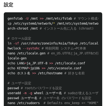
設定
genfstab 
-U
 /mnt 
>>
 /mnt/etc/fstab 
# マウント構成を保
cp
 /etc/systemd/network/
*
 /mnt/etc/systemd/network 
arch-chroot /mnt 
# インストール先に入る (chroot)
# ロケール設定
ln
-sf
 /usr/share/zoneinfo/Asia/Tokyo /etc/localtime

hwclock 
--systohc
# 時刻同期 システム→PC本体
nano /etc/locale.gen 
# en_US.UTF8とja_JP.UTF8の行の
echo 
LANG
=
ja_JP.UTF-8 
>>
echo 
KEYMAP
=
jp106 
>>
echo 
ホスト名 
>>
 /etc/hostname 
# 好きな名前
# ユーザー設定
passwd 
# rootのパスワードを設定
useradd 
-m
-g
 wheel ユーザー名 
# sudoが使えるユーザー
passwd ユーザー名 
# ユーザー名 のパスワードを設定
nano /etc/sudoers  
# Defaults env_keep += "HOME"　