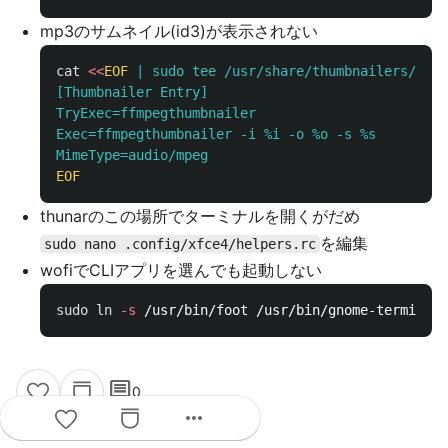
mp3のサムネイル(id3)が表示されない
cat
<<
EOF
 | sudo tee /usr/share/thumbnailers/cust
[Thumbnailer Entry]

TryExec=ffmpegthumbnailer

Exec=ffmpegthumbnailer -i %i -o %o -s %s

thunarのこの場所でターミナルを開くがだめ
を編集
sudo nano .config/xfce4/helpers.rc
wofiでCLIアプリを選んでも起動しない
sudo ln
-s
comment
0
more_horiz