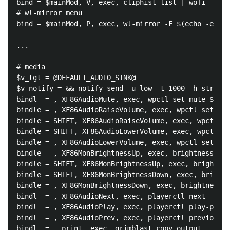
bind = $mainMod, V, exec, cliphist list | wofi -d -p
# wl-mirror menu

bind = $mainMod, P, exec, wl-mirror -F $(echo -e $(h
...

# media

$v_tgt = @DEFAULT_AUDIO_SINK@

$v_notify = && notify-send -u low -t 1000 -h string:
bindl  = , XF86AudioMute, exec, wpctl set-mute $v_tg
bindle = , XF86AudioRaiseVolume, exec, wpctl set-vol
bindle = SHIFT, XF86AudioRaiseVolume, exec, wpctl se
bindle = SHIFT, XF86AudioLowerVolume, exec, wpctl se
bindle = , XF86AudioLowerVolume, exec, wpctl set-vol
bindle = , XF86MonBrightnessUp, exec, brightnessctl 
bindle = SHIFT, XF86MonBrightnessUp, exec, brightnes
bindle = SHIFT, XF86MonBrightnessDown, exec, brightn
bindle = , XF86MonBrightnessDown, exec, brightnessct
bindl  = , XF86AudioNext, exec, playerctl next 

bindl  = , XF86AudioPlay, exec, playerctl play-pause
bindl  = , XF86AudioPrev, exec, playerctl previous

bindl  = , print, exec, grimblast copy output
