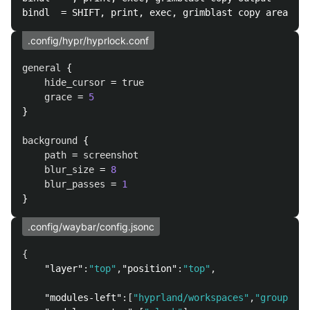
.config/hypr/hyprlock.conf
general
 {

hide_cursor
 = 
true
grace
 = 
5
}

background
 {

path
 = 
screenshot
blur_size
 = 
8
blur_passes
 = 
1
.config/waybar/config.jsonc
{
"layer"
:
"top"
,
"position"
:
"top"
,
"modules-left"
:[
"hyprland/workspaces"
,
"group/app