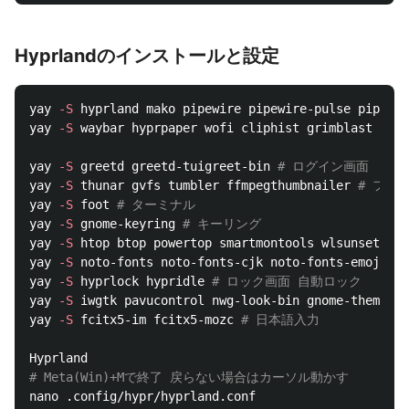
Hyprlandのインストールと設定
yay 
-S
 hyprland mako pipewire pipewire-pulse pipewir
yay 
-S
 waybar hyprpaper wofi cliphist grimblast brig
yay 
-S
 greetd greetd-tuigreet-bin 
# ログイン画面
yay 
-S
 thunar gvfs tumbler ffmpegthumbnailer 
# ファ
yay 
-S
 foot 
# ターミナル
yay 
-S
 gnome-keyring 
# キーリング
yay 
-S
 htop btop powertop smartmontools wlsunset wl-
yay 
-S
 noto-fonts noto-fonts-cjk noto-fonts-emoji ot
yay 
-S
 hyprlock hypridle 
# ロック画面 自動ロック
yay 
-S
 iwgtk pavucontrol nwg-look-bin gnome-themes-e
yay 
-S
 fcitx5-im fcitx5-mozc 
# 日本語入力
# Meta(Win)+Mで終了 戻らない場合はカーソル動かす