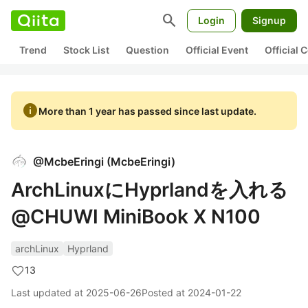
search
Login
Signup
Trend
Stock List
Question
Official Event
Official
info
More than 1 year has passed since last update.
@
McbeEringi
(
McbeEringi
)
ArchLinuxにHyprlandを入れる
@CHUWI MiniBook X N100
archLinux
Hyprland
13
Last updated at
2025-06-26
Posted at
2024-01-22