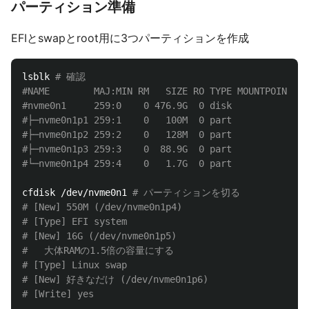
パーティション準備
EFIとswapとroot用に3つパーティションを作成
lsblk 
# 確認
#NAME        MAJ:MIN RM   SIZE RO TYPE MOUNTPOINTS
#nvme0n1     259:0    0 476.9G  0 disk 
#├─nvme0n1p1 259:1    0   100M  0 part 
#├─nvme0n1p2 259:2    0   128M  0 part 
#├─nvme0n1p3 259:3    0  88.9G  0 part 
#└─nvme0n1p4 259:4    0   1.7G  0 part 
cfdisk /dev/nvme0n1 
# パーティションを切る
# [New] 550M (/dev/nvme0n1p4)
# [Type] EFI system
# [New] 16G (/dev/nvme0n1p5)
#   大体RAMの1.5倍の容量にする
# [Type] Linux swap
# [New] 好きなだけ (/dev/nvme0n1p6)
# [Write] yes