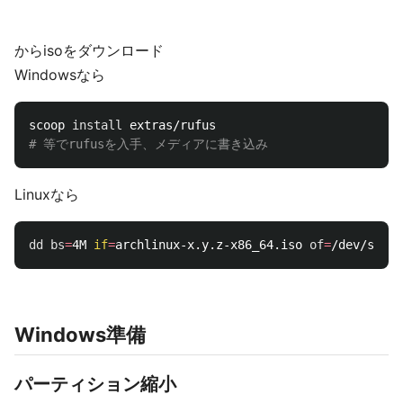
からisoをダウンロード
Windowsなら
scoop 
install 
# 等でrufusを入手、メディアに書き込み
Linuxなら
dd 
bs
=
4M 
if
=
archlinux-x.y.z-x86_64.iso 
of
=
/dev/sdx 
c
Windows準備
パーティション縮小