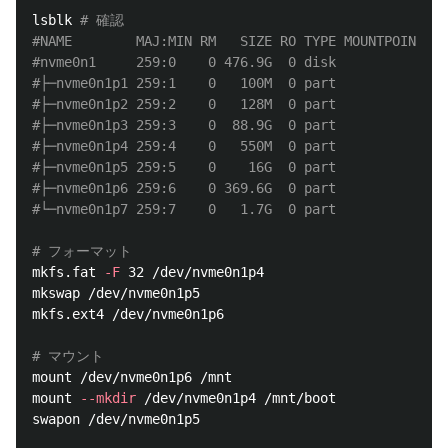
lsblk 
# 確認
#NAME        MAJ:MIN RM   SIZE RO TYPE MOUNTPOINTS
#nvme0n1     259:0    0 476.9G  0 disk 
#├─nvme0n1p1 259:1    0   100M  0 part 
#├─nvme0n1p2 259:2    0   128M  0 part 
#├─nvme0n1p3 259:3    0  88.9G  0 part 
#├─nvme0n1p4 259:4    0   550M  0 part 
#├─nvme0n1p5 259:5    0    16G  0 part 
#├─nvme0n1p6 259:6    0 369.6G  0 part 
#└─nvme0n1p7 259:7    0   1.7G  0 part 
# フォーマット
mkfs.fat 
-F
 32 /dev/nvme0n1p4

mkswap /dev/nvme0n1p5

mkfs.ext4 /dev/nvme0n1p6

# マウント
mount /dev/nvme0n1p6 /mnt

mount 
--mkdir
 /dev/nvme0n1p4 /mnt/boot

swapon /dev/nvme0n1p5
