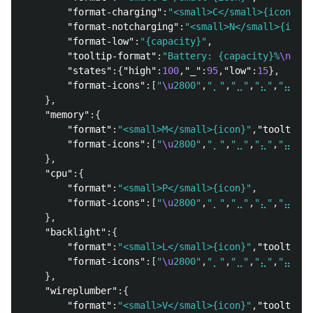
"format-charging"
:
"<small>C</small>{icon}"
,
"format-notcharging"
:
"<small>N</small>{icon}
"format-low"
:
"{capacity}"
,
"tooltip-format"
:
"Battery: {capacity}%
\n
{tim
"states"
:{
"high"
:
100
,
"_"
:
95
,
"low"
:
15
},
"format-icons"
:[
"
\u
2800"
,
"⡀"
,
"⣀"
,
"⣄"
,
"⣤"
,
"
},
"memory"
:{
"format"
:
"<small>M</small>{icon}"
,
"tooltip-f
"format-icons"
:[
"
\u
2800"
,
"⡀"
,
"⣀"
,
"⣄"
,
"⣤"
,
"
},
"cpu"
:{
"format"
:
"<small>P</small>{icon}"
,
"format-icons"
:[
"
\u
2800"
,
"⡀"
,
"⣀"
,
"⣄"
,
"⣤"
,
"
},
"backlight"
:{
"format"
:
"<small>L</small>{icon}"
,
"tooltip-f
"format-icons"
:[
"
\u
2800"
,
"⡀"
,
"⣀"
,
"⣄"
,
"⣤"
,
"
},
"wireplumber"
:{
"format"
:
"<small>V</small>{icon}"
,
"tooltip-f