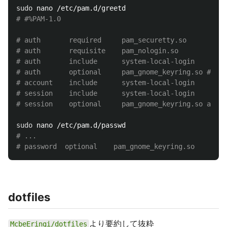
sudo 
# #%PAM-1.0
# auth       required     pam_securetty.so
# auth       requisite    pam_nologin.so
# auth       include      system-local-login
# auth       optional     pam_gnome_keyring.so # 追
# account    include      system-local-login
# session    include      system-local-login
# session    optional     pam_gnome_keyring.so aut
sudo 
# ...
# password	optional	pam_gnome_keyring.so
dotfiles
より要約して抜粋
McbeEringi/dotfiles