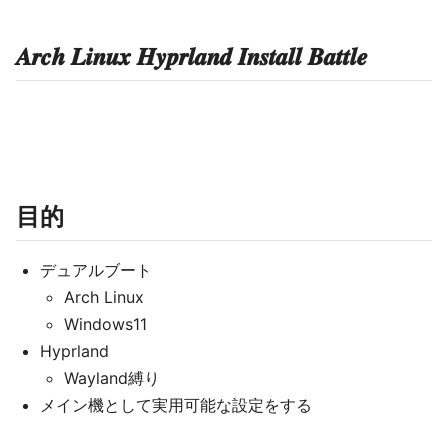
𝑨𝒓𝒄𝒉 𝑳𝒊𝒏𝒖𝒙 𝑯𝒚𝒑𝒓𝒍𝒂𝒏𝒅 𝑰𝒏𝒔𝒕𝒂𝒍𝒍 𝑩𝒂𝒕𝒕𝒍𝒆
目的
デュアルブート
Arch Linux
Windows11
Hyprland
Wayland縛り
メイン機として実用可能な設定をする