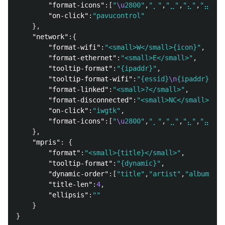
"format-icons"
:[
"
\u
2800"
,
"⡀"
,
"⣀"
,
"⣄"
,
"⣤"
,
"
"on-click"
:
"pavucontrol"
},
"network"
:{
"format-wifi"
:
"<small>W</small>{icon}"
,
"format-ethernet"
:
"<small>E</small>"
,
"tooltip-format"
:
"{ipaddr}"
,
"tooltip-format-wifi"
:
"{essid}
\n
{ipaddr}"
,
"format-linked"
:
"<small>?</small>"
,
"format-disconnected"
:
"<small>NC</small>"
,
"on-click"
:
"iwgtk"
,
"format-icons"
:[
"
\u
2800"
,
"⡀"
,
"⣀"
,
"⣄"
,
"⣤"
,
"
},
"mpris"
:
{
"format"
:
"<small>{title}</small>"
,
"tooltip-format"
:
"{dynamic}"
,
"dynamic-order"
:[
"title"
,
"artist"
,
"album"
],
"title-len"
:
4
,
"ellipsis"
:
""
}
}