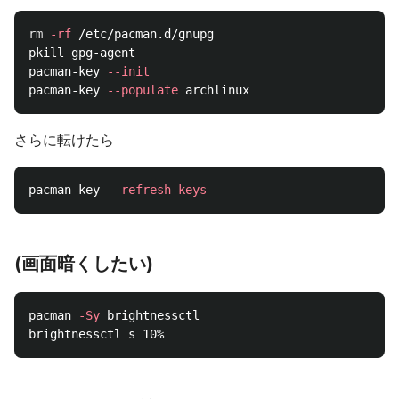
rm
-rf
 /etc/pacman.d/gnupg

pkill gpg-agent

pacman-key 
--init
pacman-key 
--populate
さらに転けたら
pacman-key 
--refresh-keys
(画面暗くしたい)
pacman 
-Sy
 brightnessctl
