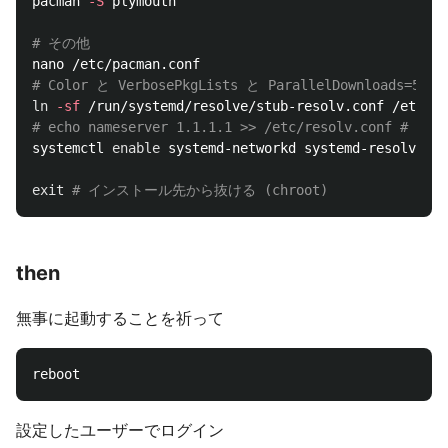
pacman 
-S
 plymouth

# その他
# Color と VerbosePkgLists と ParallelDownloads=5
ln
-sf
 /run/systemd/resolve/stub-resolv.conf /etc/re
# echo nameserver 1.1.1.1 >> /etc/resolv.conf 
systemctl 
enable 
systemd-networkd systemd-resolved i
exit
# インストール先から抜ける (chroot)
then
無事に起動することを祈って
設定したユーザーでログイン