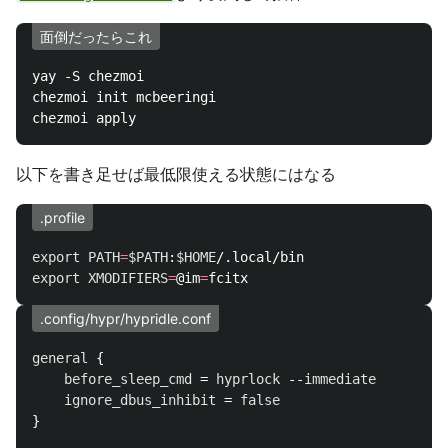
面倒だったらこれ
yay -S chezmoi

chezmoi init mcbeeringi

以下を書き足せば最低限使える状態にはなる
.profile
export 
PATH
=
$PATH
:
$HOME
export 
XMODIFIERS
=
@im
=
.config/hypr/hypridle.conf
general
 {

before_sleep_cmd
 = 
hyprlock
 --
immediate
ignore_dbus_inhibit
 = 
false
}
