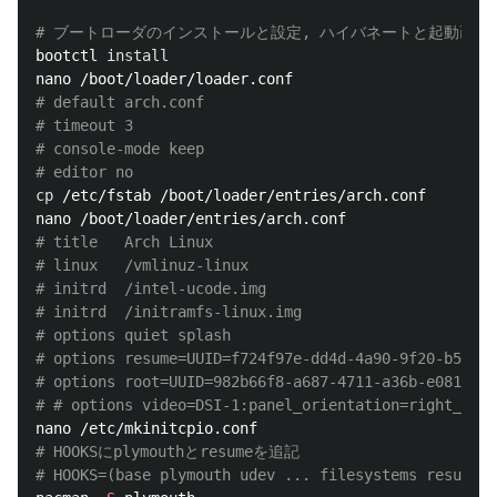
# ブートローダのインストールと設定, ハイバネートと起動画面
bootctl 
# default arch.conf
# timeout 3
# console-mode keep
# editor no
cp
 /etc/fstab /boot/loader/entries/arch.conf

# title   Arch Linux
# linux   /vmlinuz-linux
# initrd  /intel-ucode.img
# initrd  /initramfs-linux.img
# options quiet splash
# options resume=UUID=f724f97e-dd4d-4a90-9f20-b5
# options root=UUID=982b66f8-a687-4711-a36b-e081
# # options video=DSI-1:panel_orientation=righ
# HOOKSにplymouthとresumeを追記
# HOOKS=(base plymouth udev ... filesystems resume f