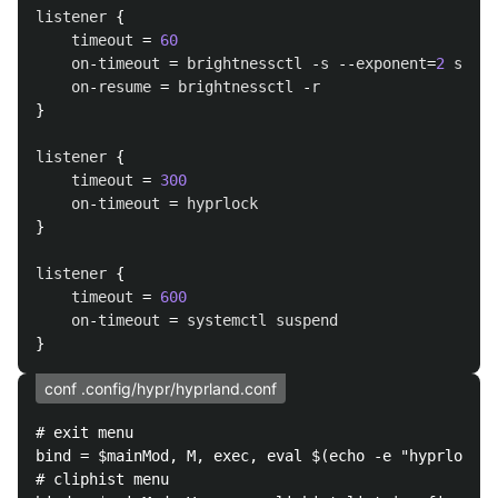
listener
 {

timeout
 = 
60
on
-
timeout
 = 
brightnessctl
 -
s
 --
exponent
=
2
s
10
%
on
-
resume
 = 
brightnessctl
 -
r
}

listener
 {

timeout
 = 
300
on
-
timeout
 = 
hyprlock
}

listener
 {

timeout
 = 
600
on
-
timeout
 = 
systemctl
suspend
conf .config/hypr/hyprland.conf
# exit menu

bind = $mainMod, M, exec, eval $(echo -e "hyprlock -
# cliphist menu
