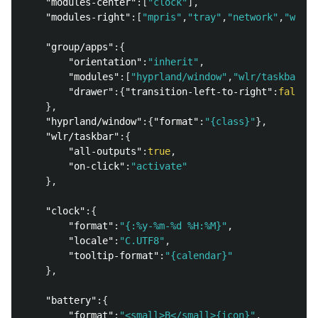
"modules-center"
:[
"clock"
],
"modules-right"
:[
"mpris"
,
"tray"
,
"network"
,
"wirep
"group/apps"
:{
"orientation"
:
"inherit"
,
"modules"
:[
"hyprland/window"
,
"wlr/taskbar"
],
"drawer"
:{
"transition-left-to-right"
:
false
}
},
"hyprland/window"
:{
"format"
:
"{class}"
},
"wlr/taskbar"
:{
"all-outputs"
:
true
,
"on-click"
:
"activate"
},
"clock"
:{
"format"
:
"{:%y-%m-%d %H:%M}"
,
"locale"
:
"C.UTF8"
,
"tooltip-format"
:
"{calendar}"
},
"battery"
:{
"format"
:
"<small>B</small>{icon}"
,