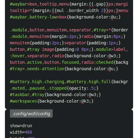
#waybar
>
box
,
tooltip
,
menu
{
margin
:
{{
.
gap
}
}
px
;
margin-bo
tooltip
>*
{
margin
:
{{
mul
.
border_width
2
}
}
px
;
}
menu
{
pad
#waybar
.battery-low
>
box
{
background-color
:
@
u
;}
.module
,
button
,
menuitem
,
separator
,
#tray
>*
{
border-rad
.module
,
menuitem
{
margin
:
2px
;}
radio
{
margin
:
8px
;}
menuitem
{
padding
:
2px
;}
separator
{
padding
:
1px
;}
button
,
#tray
image
{
padding
:
0
8px
;}
.module
>
label
,
labe
:hover
,
separator
,
radio
{
background-color
:
@
w3
;}
button
.active
,
button
.focused
,
radio
:checked
{
backgroun
#tray
>
.needs-attention
{
background-color
:
@
u
;}
#battery
.high.charging
,
#battery
.high.full
{
background
.muted
,
.paused
,
.stopped
{
opacity
:
.5
;}
#taskbar
,
#tray
{
background-color
:
@
w3
;}
#workspaces
{
background-color
:
@
k3
;}
.config/wofi/config
show
=
drun
width
=
480