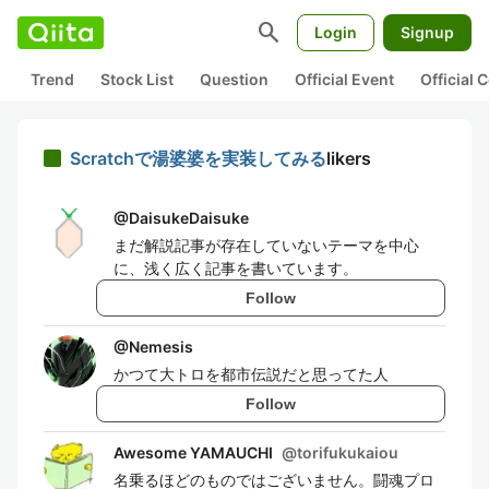
search
Login
Signup
Trend
Stock List
Question
Official Event
Official
Scratchで湯婆婆を実装してみる
likers
@
DaisukeDaisuke
まだ解説記事が存在していないテーマを中心
に、浅く広く記事を書いています。
Follow
@
Nemesis
かつて大トロを都市伝説だと思ってた人
Follow
Awesome YAMAUCHI
@
torifukukaiou
名乗るほどのものではございません。闘魂プロ