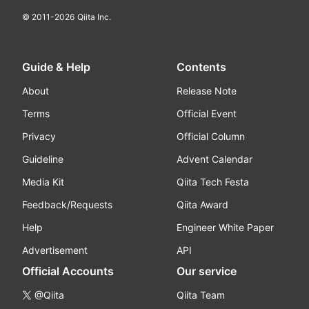
© 2011-
2026
Qiita Inc.
Guide & Help
Contents
About
Release Note
Terms
Official Event
Privacy
Official Column
Guideline
Advent Calendar
Media Kit
Qiita Tech Festa
Feedback/Requests
Qiita Award
Help
Engineer White Paper
Advertisement
API
Official Accounts
Our service
@Qiita
Qiita Team