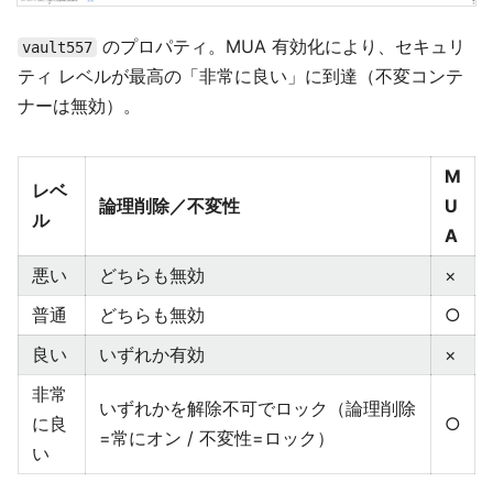
のプロパティ。MUA 有効化により、セキュリ
vault557
ティ レベルが最高の「非常に良い」に到達（不変コンテ
ナーは無効）。
M
レベ
論理削除／不変性
U
ル
A
悪い
どちらも無効
×
普通
どちらも無効
○
良い
いずれか有効
×
非常
いずれかを解除不可でロック（論理削除
に良
○
=常にオン / 不変性=ロック）
い