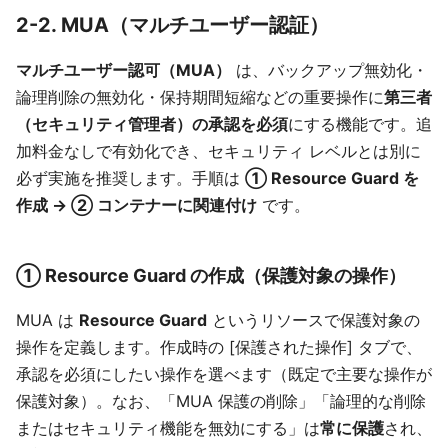
2-2. MUA（マルチユーザー認証）
マルチユーザー認可（MUA）
は、バックアップ無効化・
論理削除の無効化・保持期間短縮などの重要操作に
第三者
（セキュリティ管理者）の承認を必須
にする機能です。追
加料金なしで有効化でき、セキュリティ レベルとは別に
必ず実施を推奨します。手順は
① Resource Guard を
作成 → ② コンテナーに関連付け
です。
① Resource Guard の作成（保護対象の操作）
MUA は
Resource Guard
というリソースで保護対象の
操作を定義します。作成時の [保護された操作] タブで、
承認を必須にしたい操作を選べます（既定で主要な操作が
保護対象）。なお、「MUA 保護の削除」「論理的な削除
またはセキュリティ機能を無効にする」は
常に保護
され、