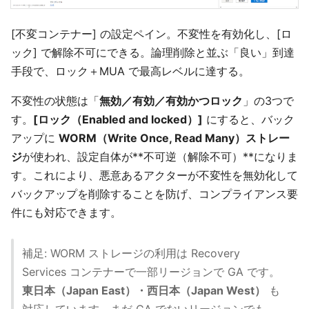
[不変コンテナー] の設定ペイン。不変性を有効化し、[ロ
ック] で解除不可にできる。論理削除と並ぶ「良い」到達
手段で、ロック＋MUA で最高レベルに達する。
不変性の状態は「
無効／有効／有効かつロック
」の3つで
す。
[ロック（Enabled and locked）]
にすると、バック
アップに
WORM（Write Once, Read Many）ストレー
ジ
が使われ、設定自体が**不可逆（解除不可）**になりま
す。これにより、悪意あるアクターが不変性を無効化して
バックアップを削除することを防げ、コンプライアンス要
件にも対応できます。
補足: WORM ストレージの利用は Recovery
Services コンテナーで一部リージョンで GA です。
東日本（Japan East）・西日本（Japan West）
も
対応しています。まだ GA でないリージョンでも、