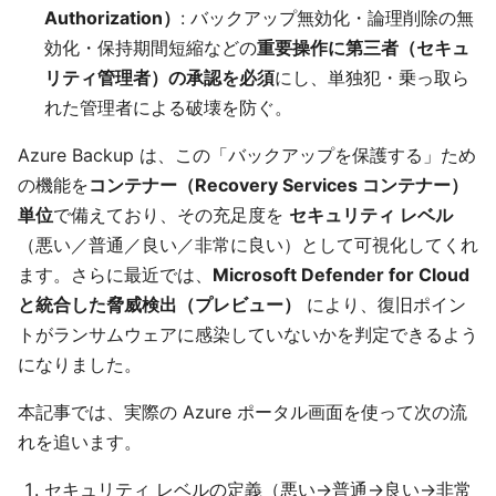
Authorization）
: バックアップ無効化・論理削除の無
効化・保持期間短縮などの
重要操作に第三者（セキュ
リティ管理者）の承認を必須
にし、単独犯・乗っ取ら
れた管理者による破壊を防ぐ。
Azure Backup は、この「バックアップを保護する」ため
の機能を
コンテナー（Recovery Services コンテナー）
単位
で備えており、その充足度を
セキュリティ レベル
（悪い／普通／良い／非常に良い）として可視化してくれ
ます。さらに最近では、
Microsoft Defender for Cloud
と統合した脅威検出（プレビュー）
により、復旧ポイン
トがランサムウェアに感染していないかを判定できるよう
になりました。
本記事では、実際の Azure ポータル画面を使って次の流
れを追います。
セキュリティ レベルの定義（悪い→普通→良い→非常