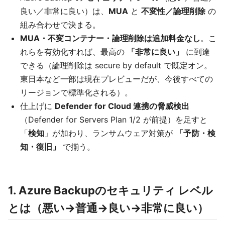
良い／非常に良い）は、
MUA
と
不変性／論理削除
の
組み合わせで決まる。
MUA・不変コンテナー・論理削除は追加料金なし
。こ
れらを有効化すれば、最高の
「非常に良い」
に到達
できる（論理削除は secure by default で既定オン。
東日本など一部は現在プレビューだが、今後すべての
リージョンで標準化される）。
仕上げに
Defender for Cloud 連携の脅威検出
（Defender for Servers Plan 1/2 が前提）を足すと
「
検知
」が加わり、ランサムウェア対策が
「予防・検
知・復旧」
で揃う。
1. Azure Backupのセキュリティ レベル
とは（悪い→普通→良い→非常に良い）