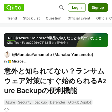
search
Login
Signup
Trend
Stock List
Question
Official Event
Official
.NETやAzure・Microsoft製品で学んだことや気づいたことを共有しよう
Qiita Tech Festa
2026年7月13日まで開催中！
@
ManabuYamamoto
(
Manabu Yamamoto
)
in
Microsoft
意外と知られてない？ランサム
ウェア対策にすぐ始められるAz
ure Backupの便利機能
Azure
Security
backup
Defender
GitHubCopilot
1