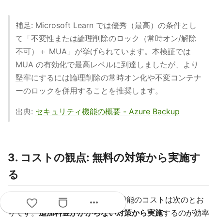
補足: Microsoft Learn では優秀（最高）の条件とし
て「不変性または論理削除のロック（常時オン/解除
不可）＋ MUA」が挙げられています。本検証では
MUA の有効化で最高レベルに到達しましたが、より
堅牢にするには論理削除の常時オン化や不変コンテナ
ーのロックを併用することを推奨します。
出典:
セキュリティ機能の概要 - Azure Backup
3. コストの観点: 無料の対策から実施す
る
セキュリティ レベルを上げる各機能のコストは次のとお
more_horiz
りです。
追加料金がかからない対策から実施
するのが効率