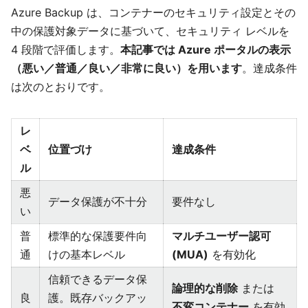
Azure Backup は、コンテナーのセキュリティ設定とその
中の保護対象データに基づいて、セキュリティ レベルを
4 段階で評価します。
本記事では Azure ポータルの表示
（悪い／普通／良い／非常に良い）を用います
。達成条件
は次のとおりです。
レ
ベ
位置づけ
達成条件
ル
悪
データ保護が不十分
要件なし
い
普
標準的な保護要件向
マルチユーザー認可
通
けの基本レベル
(MUA)
を有効化
信頼できるデータ保
論理的な削除
または
良
護。既存バックアッ
不変コンテナー
を有効