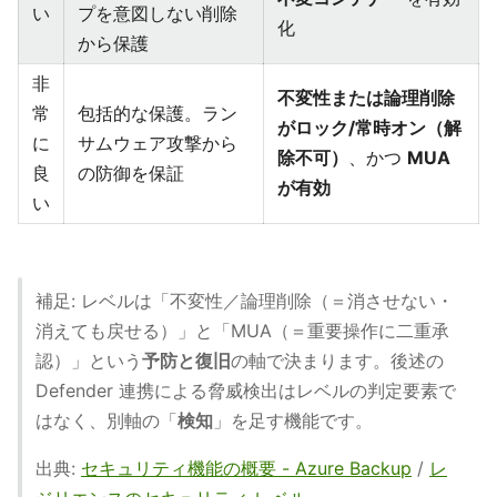
い
プを意図しない削除
化
から保護
非
不変性または論理削除
常
包括的な保護。ラン
がロック/常時オン（解
に
サムウェア攻撃から
除不可）
、かつ
MUA
良
の防御を保証
が有効
い
補足: レベルは「不変性／論理削除（＝消させない・
消えても戻せる）」と「MUA（＝重要操作に二重承
認）」という
予防と復旧
の軸で決まります。後述の
Defender 連携による脅威検出はレベルの判定要素で
はなく、別軸の「
検知
」を足す機能です。
出典:
セキュリティ機能の概要 - Azure Backup
/
レ