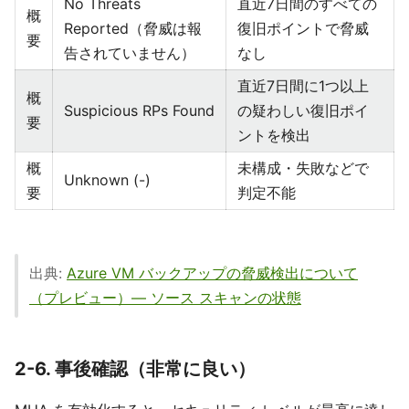
No Threats
直近7日間のすべての
概
Reported（脅威は報
復旧ポイントで脅威
要
告されていません）
なし
直近7日間に1つ以上
概
Suspicious RPs Found
の疑わしい復旧ポイ
要
ントを検出
概
未構成・失敗などで
Unknown (-)
要
判定不能
出典:
Azure VM バックアップの脅威検出について
（プレビュー）― ソース スキャンの状態
2-6. 事後確認（非常に良い）