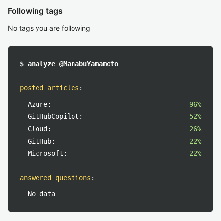
Following tags
No tags you are following
$ analyze @ManabuYamamoto
posted articles
:
Azure:
96%
GitHubCopilot:
52%
Cloud:
26%
GitHub:
22%
Microsoft:
22%
answered questions
:
No data