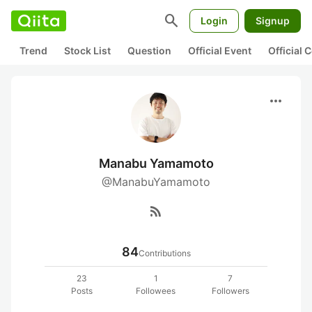
search
Login
Signup
Trend
Stock List
Question
Official Event
Official
more_horiz
Manabu Yamamoto
@ManabuYamamoto
rss_feed
84
Contributions
23
1
7
Posts
Followees
Followers