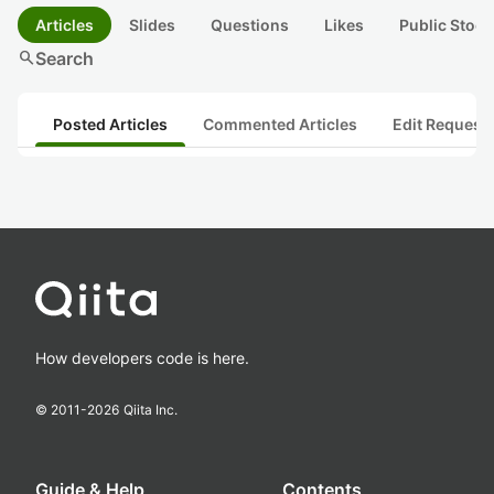
Articles
Slides
Questions
Likes
Public Stock
search
Search
Posted Articles
Commented Articles
Edit Request
How developers code is here.
© 2011-
2026
Qiita Inc.
Guide & Help
Contents