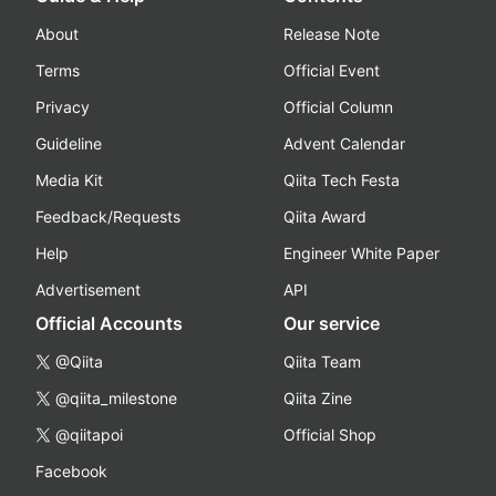
About
Release Note
Terms
Official Event
Privacy
Official Column
Guideline
Advent Calendar
Media Kit
Qiita Tech Festa
Feedback/Requests
Qiita Award
Help
Engineer White Paper
Advertisement
API
Official Accounts
Our service
@Qiita
Qiita Team
@qiita_milestone
Qiita Zine
@qiitapoi
Official Shop
Facebook