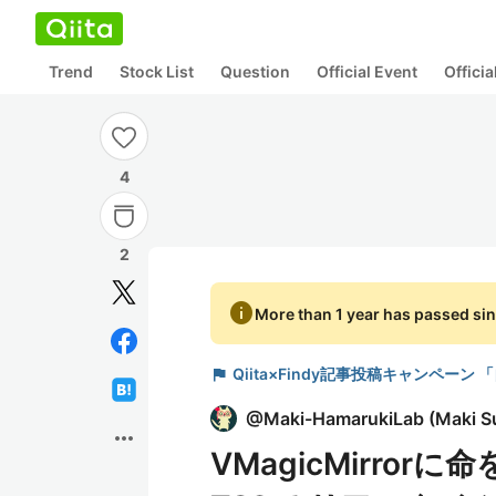
Trend
Stock List
Question
Official Event
Offici
4
2
info
More than 1 year has passed sin
flag
Qiita×Findy記事投稿キャンペ
@
Maki-HamarukiLab
(
Maki S
more_horiz
VMagicMirrorに命を