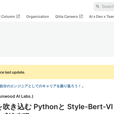
search
open_in_new
open_in_new
al Column
Organization
Qiita Careers
AI x Dev x Tea
ce last update.
ーン 「自分のエンジニアとしてのキャリアを振り返ろう！」
unwood AI Labs.
)
吹き込む Pythonと Style-Bert-VI