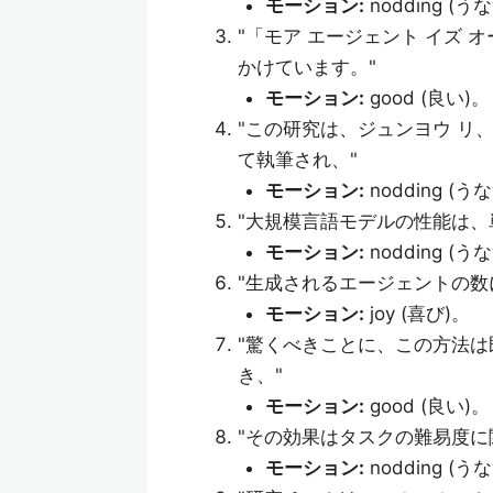
モーション:
nodding (う
"「モア エージェント イズ 
かけています。"
モーション:
good (良い)。
"この研究は、ジュンヨウ リ、
て執筆され、"
モーション:
nodding (う
"大規模言語モデルの性能は、
モーション:
nodding (う
"生成されるエージェントの数
モーション:
joy (喜び)。
"驚くべきことに、この方法
き、"
モーション:
good (良い)。
"その効果はタスクの難易度に
モーション:
nodding (う