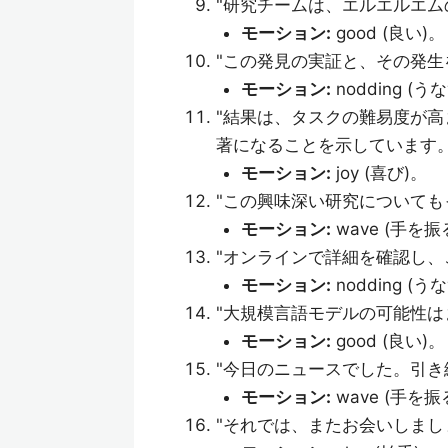
"研究チームは、エルエルエム
モーション:
good (良い)。
"この発見の実証と、その発生
モーション:
nodding (う
"結果は、タスクの難易度が
著になることを示しています。
モーション:
joy (喜び)。
"この興味深い研究についても
モーション:
wave (手を振
"オンラインで詳細を確認し、
モーション:
nodding (う
"大規模言語モデルの可能性は
モーション:
good (良い)。
"今日のニュースでした。引き
モーション:
wave (手を振
"それでは、またお会いしまし