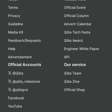
Terms
Official Event
Privacy
Official Column
Guideline
Advent Calendar
Media Kit
Qiita Tech Festa
Feedback/Requests
Qiita Award
Help
Engineer White Paper
Advertisement
API
Official Accounts
Our service
@Qiita
Qiita Team
@qiita_milestone
Qiita Zine
@qiitapoi
Official Shop
Facebook
YouTube