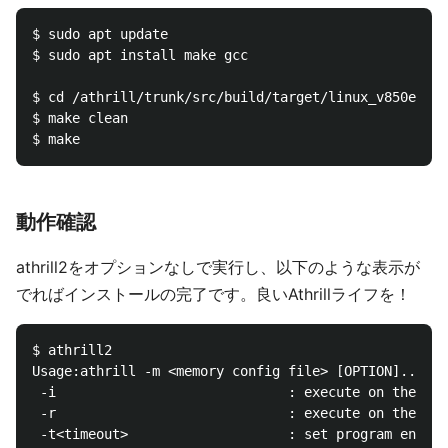
$ sudo apt update

$ sudo apt install make gcc

$ cd /athrill/trunk/src/build/target/linux_v850e2m

$ make clean

動作確認
athrill2をオプションなしで実行し、以下のような表示が
でればインストールの完了です。良いAthrillライフを！
$ athrill2

Usage:athrill -m <memory config file> [OPTION]... <l
 -i                             : execute on the int
 -r                             : execute on the rem
 -t<timeout>                    : set program end ti