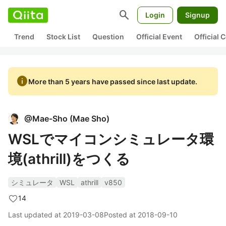
search
Login
Signup
Trend
Stock List
Question
Official Event
Official
info
More than 5 years have passed since last update.
@
Mae-Sho
(
Mae Sho
)
WSLでマイコンシミュレータ環
境(athrill)をつくる
シミュレータ
WSL
athrill
v850
14
Last updated at
2019-03-08
Posted at
2018-09-10