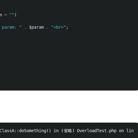
m
=
""
)
 param: "
.
$param
.
"<br>"
;