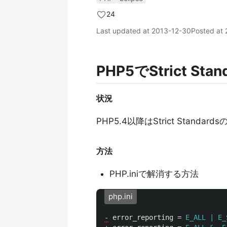
24
Last updated at
2013-12-30
Posted at
PHP5でStrict 
状況
PHP5.4以降はStrict Stand
方法
PHP.iniで解消する方法
php.ini
-
error_reporting
=
E_ALL | E_