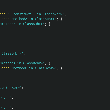
cho
"__construct() in ClassA<br>"
;
}
echo
"methodA in ClassA<br>"
;
}
"methodB in ClassA<br>"
;
}
 ClassB<br>"
;
"methodA in ClassB<br>"
;
}
echo
"methodB in ClassB<br>"
;
}
ます。<br>"
;
<br>"
;
<br>"
;