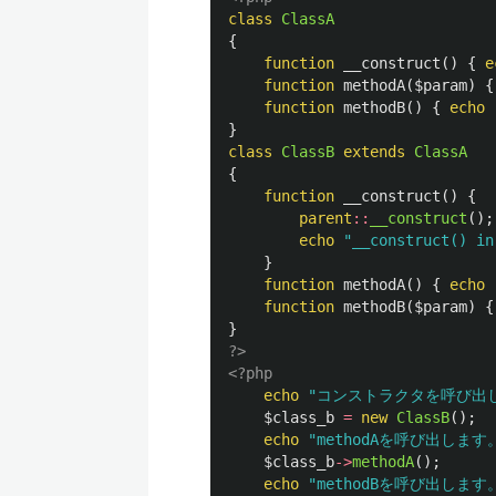
class
ClassA
{
function
__construct
()
{
e
function
methodA
(
$param
)
{
function
methodB
()
{
echo
}
class
ClassB
extends
ClassA
{
function
__construct
()
{
parent
::
__construct
();
echo
"__construct() in
}
function
methodA
()
{
echo
function
methodB
(
$param
)
{
}
?>
<?php
echo
"コンストラクタを呼び出し
$class_b
=
new
ClassB
();
echo
"methodAを呼び出します。
$class_b
->
methodA
();
echo
"methodBを呼び出します。