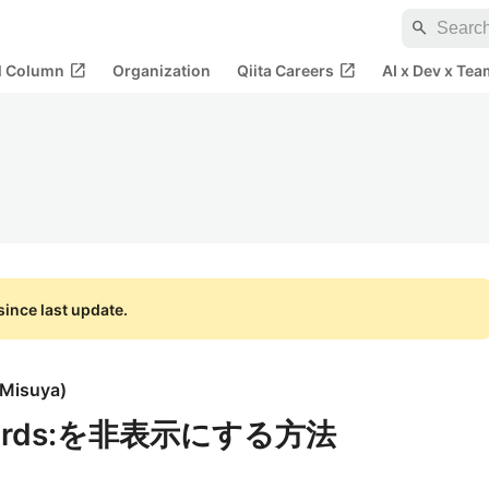
search
open_in_new
open_in_new
al Column
Organization
Qiita Careers
AI x Dev x Tea
ince last update.
 Misuya
)
andards:を非表示にする方法