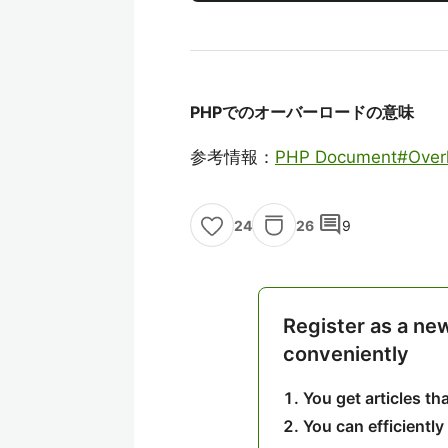
PHPでのオーバーロードの意味
参考情報：
PHP Document#Overl
comment
26
9
24
Register as a ne
conveniently
You get articles t
You can efficiently