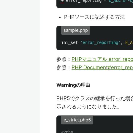
+
error_reporting
=
E_ALL & ~E
PHPソースに記述する方法
sample.php
ini_set
(
'error_reporting'
,
E_A
参照：
PHPマニュアル error_repor
参照：
PHP Document#error_rep
Warningの理由
PHP5でクラスの継承を行った
示されるようになりました。
e_strict.php5
<?php