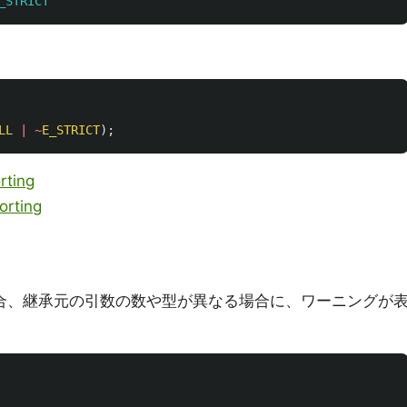
_STRICT
LL
|
~
E_STRICT
);
ting
orting
場合、継承元の引数の数や型が異なる場合に、ワーニングが