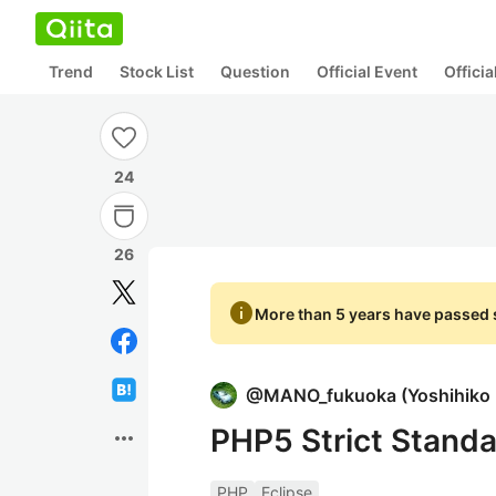
Trend
Stock List
Question
Official Event
Offici
24
26
info
More than 5 years have passed s
@
MANO_fukuoka
(
Yoshihiko
PHP5 Strict St
more_horiz
PHP
Eclipse