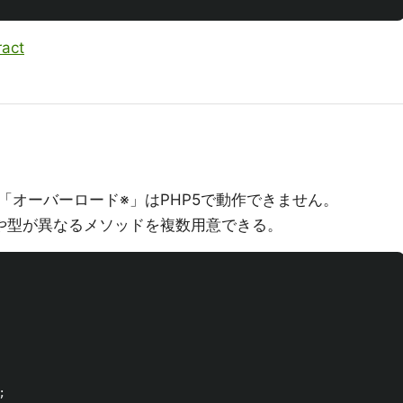
act
「オーバーロード※」はPHP5で動作できません。
や型が異なるメソッドを複数用意できる。
;