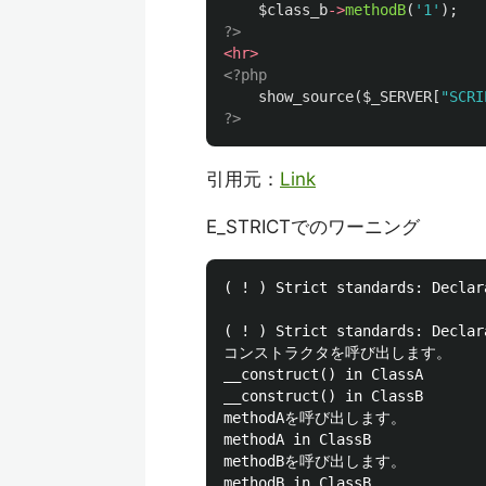
$class_b
->
methodB
(
'1'
);
?>
<hr>
<?php
show_source
(
$_SERVER
[
"SCRI
?>
引用元：
Link
E_STRICTでのワーニング
( ! ) Strict standards: Declar
( ! ) Strict standards: Declar
コンストラクタを呼び出します。

__construct() in ClassA

__construct() in ClassB

methodAを呼び出します。

methodA in ClassB

methodBを呼び出します。
