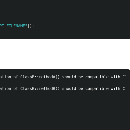
PT_FILENAME"
]);
ation of ClassB::methodA() should be compatible with Cl
ation of ClassB::methodB() should be compatible with Cl