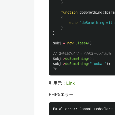
}
function
doSomething
(
$para
{
echo
"doSomething with
}
}
$obj
=
new
ClassA
();
// 2番目のメソッドがコールされる
$obj
->
doSomething
();
$obj
->
doSomething
(
"foobar"
);
?>
引用元：
Link
PHP5エラー